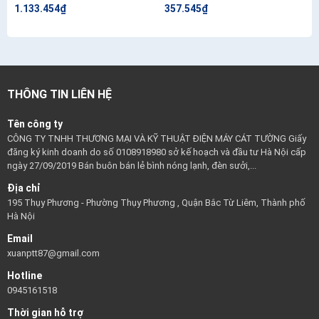
1.133.454₫
357.545₫
THÔNG TIN LIÊN HỆ
Tên công ty
CÔNG TY TNHH THƯƠNG MẠI VÀ KỸ THUẬT ĐIỆN MÁY CÁT TƯỜNG Giấy
đăng ký kinh doanh do số 0108918980 sở kế hoạch và đầu tư Hà Nội cấp
ngày 27/09/2019 Bán buôn bán lẻ bình nóng lạnh, đèn sưởi,...
Địa chỉ
195 Thụy Phương - Phường Thụy Phương , Quận Bắc Từ Liêm, Thành phố
Hà Nội
Email
xuanptt87@gmail.com
Hotline
0945161518
Thời gian hỗ trợ