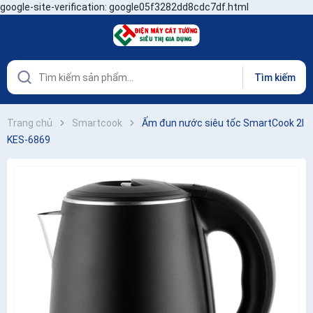
google-site-verification: google05f3282dd8cdc7df.html
Tìm kiếm
Trang chủ
Smartcook
Ấm đun nước siêu tốc SmartCook 2l
KES-6869