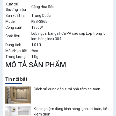
Xuất xứ
Cộng Hòa Séc
thương hiệu
Sản xuất tại
Trung Quốc
Model
KES-3865
Công suất
1350W
Lớp ngoài bằng nhựa PP cao cấp Lớp trong lõi
Chất liệu
làm bằng Inox 304
Dung tích
1.0 Lít
Màu/Họa tiết
Đen
Trọng lượng
1 Kg
MÔ TẢ SẢN PHẨM
Tin nổi bật
Cách sử dụng đèn sưởi nhà tắm an toàn
Kinh nghiệm dùng bình nóng lạnh an toàn, tiết
kiệm điện