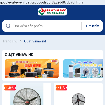
google-site-verification: google05f3282dd8cdc7df.html
Tìm kiếm
Trang chủ
Quạt Vinawind
QUẠT VINAWIND
- 26%
- 31%