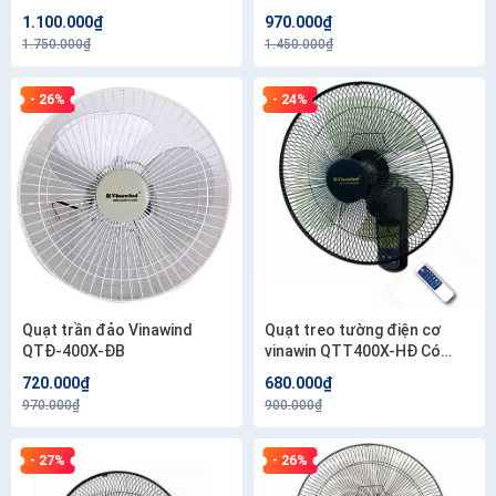
1.100.000₫
970.000₫
1.750.000₫
1.450.000₫
- 26%
- 24%
Quạt trần đảo Vinawind
Quạt treo tường điện cơ
QTĐ-400X-ĐB
vinawin QTT400X-HĐ Có
điều khiển
720.000₫
680.000₫
970.000₫
900.000₫
- 27%
- 26%