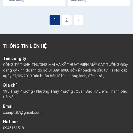
1.050.000₫
800.000₫
1
2
»
THÔNG TIN LIÊN HỆ
Tên công ty
CÔNG TY TNHH THƯƠNG MẠI VÀ KỸ THUẬT ĐIỆN MÁY CÁT TƯỜNG Giấy
đăng ký kinh doanh do số 0108918980 sở kế hoạch và đầu tư Hà Nội cấp
ngày 27/09/2019 Bán buôn bán lẻ bình nóng lạnh, đèn sưởi,...
Địa chỉ
195 Thụy Phương - Phường Thụy Phương , Quận Bắc Từ Liêm, Thành phố
Hà Nội
Email
xuanptt87@gmail.com
Hotline
0945161518