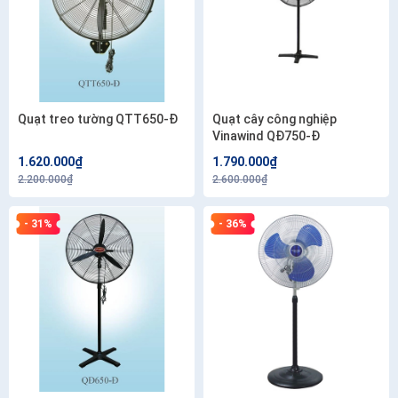
Quạt treo tường QTT650-Đ
Quạt cây công nghiệp
Vinawind QĐ750-Đ
1.620.000₫
1.790.000₫
2.200.000₫
2.600.000₫
- 31%
- 36%