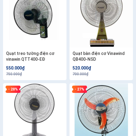
Quạt treo tường điện cơ
Quạt bàn điện cơ Vinawind
vinawin QTT400-EĐ
QB400-NSD
550.000₫
520.000₫
750.000₫
700.000₫
- 28%
- 27%