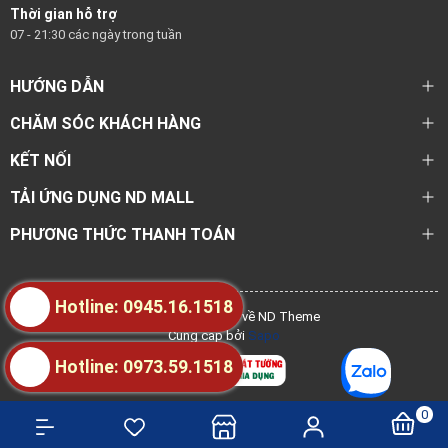
Thời gian hỗ trợ
07 - 21:30 các ngày trong tuần
HƯỚNG DẪN
CHĂM SÓC KHÁCH HÀNG
KẾT NỐI
TẢI ỨNG DỤNG ND MALL
PHƯƠNG THỨC THANH TOÁN
Hotline: 0945.16.1518
@ Bản quyền thuộc về ND Theme
Cung cấp bởi
Sapo
Hotline: 0973.59.1518
0