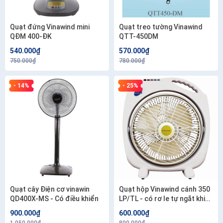
Quạt đứng Vinawind mini
Quạt treo tường Vinawind
QĐM 400-ĐK
QTT-450DM
540.000₫
570.000₫
750.000₫
780.000₫
- 14%
- 25%
Quạt cây Điện cơ vinawin
Quạt hộp Vinawind cánh 350
QD400X-MS - Có điều khiển
LP/TL - có rơ le tự ngắt khi
đổ quạt
900.000₫
600.000₫