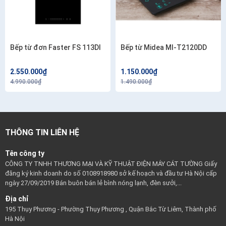
Bếp từ đơn Faster FS 113DI
Bếp từ Midea MI-T2120DD
2.550.000₫
1.150.000₫
4.990.000₫
1.490.000₫
THÔNG TIN LIÊN HỆ
Tên công ty
CÔNG TY TNHH THƯƠNG MẠI VÀ KỸ THUẬT ĐIỆN MÁY CÁT TƯỜNG Giấy
đăng ký kinh doanh do số 0108918980 sở kế hoạch và đầu tư Hà Nội cấp
ngày 27/09/2019 Bán buôn bán lẻ bình nóng lạnh, đèn sưởi,...
Địa chỉ
195 Thụy Phương - Phường Thụy Phương , Quận Bắc Từ Liêm, Thành phố
Hà Nội