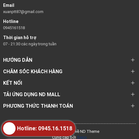
Email
xuanptt87@gmail.com
Hotline
0945161518
Thời gian hỗ trợ
07 - 21:30 các ngày trong tuần
HƯỚNG DẪN
CHĂM SÓC KHÁCH HÀNG
KẾT NỐI
TẢI ỨNG DỤNG ND MALL
PHƯƠNG THỨC THANH TOÁN
Hotline: 0945.16.1518
@ Bản quyền thuộc về ND Theme
Cung cấp bởi
Sapo