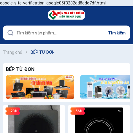
google-site-verification: google05f3282dd8cdc7df.html
Tìm kiếm
Trang chủ
BẾP TỪ ĐƠN
BẾP TỪ ĐƠN
- 23%
- 56%