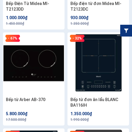
Bếp Điện Từ Midea MI-
Bếp điện từ đơn Midea MI-
T2123DD
T2123DC
1.000.000₫
930.000₫
1.450.000₫
1.350.000₫
- 67%
- 32%
Bếp từ Arber AB-370
Bếp từ đơn ăn lẩu BLANC
BA116IH
5.800.000₫
1.350.000₫
17.500.000₫
1.990.000₫