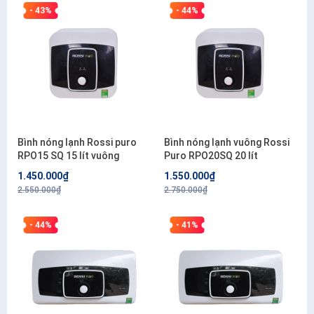
- 43%
- 44%
Bình nóng lạnh Rossi puro
Bình nóng lạnh vuông Rossi
RPO15 SQ 15 lít vuông
Puro RPO20SQ 20 lít
1.450.000₫
1.550.000₫
2.550.000₫
2.750.000₫
- 44%
- 41%