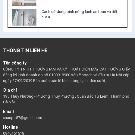
Cách sử dụng bình nóng lạnh an toàn và tiết
kiệm
THÔNG TIN LIÊN HỆ
Tên công ty
CÔNG TY TNHH THƯƠNG MẠI VÀ KỸ THUẬT ĐIỆN MÁY CÁT TƯỜNG Giấy
đăng ký kinh doanh do số 0108918980 sở kế hoạch và đầu tư Hà Nội cấp
ngày 27/09/2019 Bán buôn bán lẻ bình nóng lạnh, đèn sưởi,...
Địa chỉ
195 Thụy Phương - Phường Thụy Phương , Quận Bắc Từ Liêm, Thành phố
Hà Nội
Email
xuanptt87@gmail.com
Hotline
0945161518