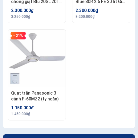
chống giật Blu 20SL 20 lít
Blue 30R 2.5 FE 30 lít Giá
. Công lắp 200.000đ/bình
Rẻ . Công lắp
2.300.000₫
2.300.000₫
200.000đ/bình
3.250.000₫
3.200.000₫
- 21%
Quạt trần Panasonic 3
cánh F-60MZ2 (ty ngắn)
1.150.000₫
1.450.000₫