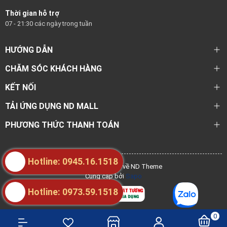
Thời gian hỗ trợ
07 - 21:30 các ngày trong tuần
HƯỚNG DẪN
CHĂM SÓC KHÁCH HÀNG
KẾT NỐI
TẢI ỨNG DỤNG ND MALL
PHƯƠNG THỨC THANH TOÁN
Hotline: 0945.16.1518
@ Bản quyền thuộc về ND Theme
Cung cấp bởi
Sapo
Hotline: 0973.59.1518
0