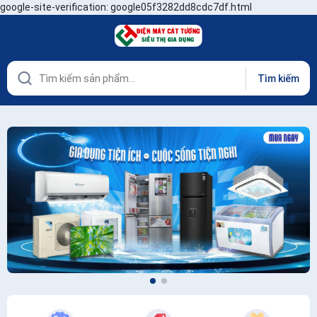
google-site-verification: google05f3282dd8cdc7df.html
Tìm kiếm