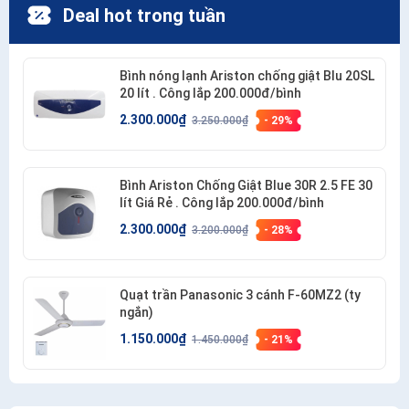
Deal hot trong tuần
Bình nóng lạnh Ariston chống giật Blu 20SL
20 lít . Công lắp 200.000đ/bình
2.300.000₫
3.250.000₫
- 29%
Bình Ariston Chống Giật Blue 30R 2.5 FE 30
lít Giá Rẻ . Công lắp 200.000đ/bình
2.300.000₫
3.200.000₫
- 28%
Quạt trần Panasonic 3 cánh F-60MZ2 (ty
ngắn)
1.150.000₫
1.450.000₫
- 21%