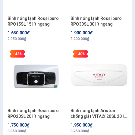
Bình nóng lạnh Rossi puro
Bình nóng lạnh Rossi puro
RPO15SL 15 lít ngang
RPO30SL 30 lít ngang
1.650.000₫
1.900.000₫
2.950.000₫
3.200.000₫
- 43%
- 40%
Bình nóng lạnh Rossi puro
Bình nóng lạnh Ariston
RPO20SL 20 lít ngang
chống giật VITALY 20SL 20 lít
. Công lắp 200.000đ/bình
1.750.000₫
1.950.000₫
3.050.000₫
3.250.000₫