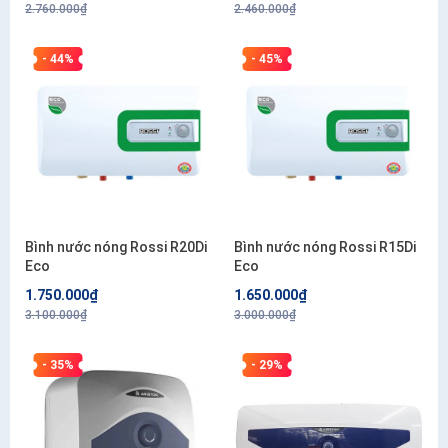
2.760.000₫
2.460.000₫
- 44%
- 45%
Bình nước nóng Rossi R20Di
Bình nước nóng Rossi R15Di
Eco
Eco
1.750.000₫
1.650.000₫
3.100.000₫
3.000.000₫
- 35%
- 29%