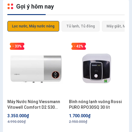
Gợi ý hôm nay
Lọc nước, Máy nước nóng
Tủ lạnh, Tủ đông
Máy giặt, Máy 
- 33%
- 42%
Máy Nước Nóng Viessmann
Bình nóng lạnh vuông Rossi
Vitowell Comfort D2 S30
PURO RPO30SQ 30 lít
2,5KW-VN Deluxe 30 Lít Gián
3.350.000₫
1.700.000₫
Tiếp Kiểu Ngang
4.990.000₫
2.950.000₫