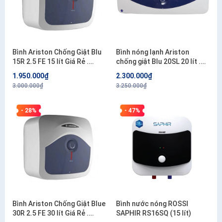
Bình Ariston Chống Giật Blu
Bình nóng lạnh Ariston
15R 2.5 FE 15 lít Giá Rẻ .
chống giật Blu 20SL 20 lít .
Công lắp 200.000đ/bình
Công lắp 200.000đ/bình
1.950.000₫
2.300.000₫
3.000.000₫
3.250.000₫
- 28%
- 47%
Bình Ariston Chống Giật Blue
Bình nước nóng ROSSI
30R 2.5 FE 30 lít Giá Rẻ .
SAPHIR RS16SQ (15 lít)