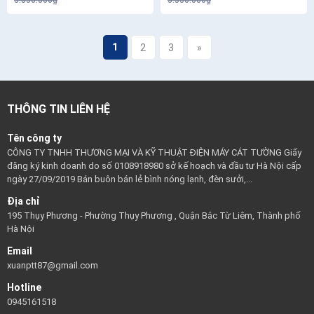
3.850.000₫
3.550.000₫
1
2
3
»
THÔNG TIN LIÊN HỆ
Tên công ty
CÔNG TY TNHH THƯƠNG MẠI VÀ KỸ THUẬT ĐIỆN MÁY CÁT TƯỜNG Giấy
đăng ký kinh doanh do số 0108918980 sở kế hoạch và đầu tư Hà Nội cấp
ngày 27/09/2019 Bán buôn bán lẻ bình nóng lạnh, đèn sưởi,...
Địa chỉ
195 Thụy Phương - Phường Thụy Phương , Quận Bắc Từ Liêm, Thành phố
Hà Nội
Email
xuanptt87@gmail.com
Hotline
0945161518