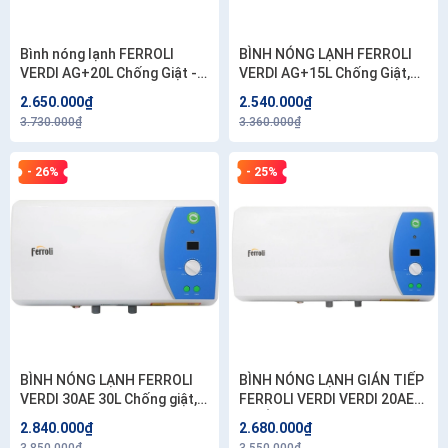
Bình nóng lạnh FERROLI
BÌNH NÓNG LẠNH FERROLI
VERDI AG+20L Chống Giật -
VERDI AG+15L Chống Giật,
Tráng Bạc Diệt Khuẩn, bảo
Tặng 01 đôi dây cấp 40cm .
2.650.000₫
2.540.000₫
hành vĩnh viễn sợi đốt, Tặng
Công lắp 200.000 .
3.730.000₫
3.360.000₫
01 đôi dây cấp 40cm . Công
lắp 200.000 .
- 26%
- 25%
BÌNH NÓNG LẠNH FERROLI
BÌNH NÓNG LẠNH GIÁN TIẾP
VERDI 30AE 30L Chống giật,
FERROLI VERDI VERDI 20AE
Tặng 01 đôi dây cấp 40cm .
20 LÍT, Tặng 01 đôi dây cấp
2.840.000₫
2.680.000₫
Công lắp 200.000 .
40cm . Công lắp 200.000 .