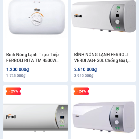
Bình Nóng Lạnh Trực Tiếp
BÌNH NÓNG LẠNH FERROLI
FERROLI RITA TM 4500W
VERDI AG+ 30L Chống Giật,
,Tặng 01 đôi dây cấp 40cm .
Tặng 01 đôi dây cấp 40cm .
1.200.000₫
2.810.000₫
Công lắp 200.000 .
Công lắp 200.000 .
1.725.000₫
3.950.000₫
- 29%
- 24%