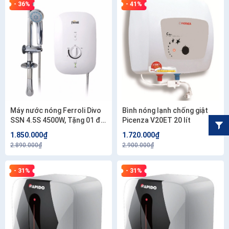
- 36%
- 41%
Máy nước nóng Ferroli Divo
Bình nóng lạnh chống giật
SSN 4.5S 4500W, Tặng 01 đôi
Picenza V20ET 20 lít
dây cấp 40cm . Công lắp
1.850.000₫
1.720.000₫
200.000 .
2.890.000₫
2.900.000₫
- 31%
- 31%