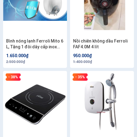
Bình nóng lạnh Ferroli Mito 6
Nồi chiên không dầu Ferroli
L, Tặng 1 đôi dây cấp inox
FAF4.0M 4 lít
40cm. Công lắp 200.000.
1.650.000₫
950.000₫
2.500.000₫
1.400.000₫
- 38%
- 35%