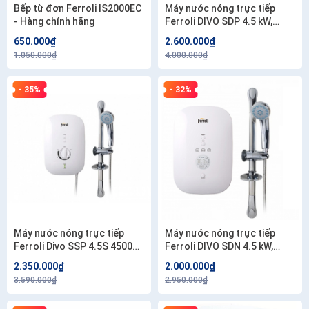
Bếp từ đơn Ferroli IS2000EC
Máy nước nóng trực tiếp
- Hàng chính hãng
Ferroli DIVO SDP 4.5 kW,
Tặng 01 đôi dây cấp 40cm .
650.000₫
2.600.000₫
Công lắp 200.000 .
1.050.000₫
4.000.000₫
- 35%
- 32%
Máy nước nóng trực tiếp
Máy nước nóng trực tiếp
Ferroli Divo SSP 4.5S 4500W,
Ferroli DIVO SDN 4.5 kW,
Tặng 01 đôi dây cấp 40cm .
Tặng 01 đôi dây cấp 40cm .
2.350.000₫
2.000.000₫
Công lắp 200.000 .
Công lắp 200.000 .
3.590.000₫
2.950.000₫