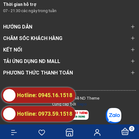
Thời gian hỗ trợ
07 - 21:30 các ngày trong tuần
HƯỚNG DẪN
CHĂM SÓC KHÁCH HÀNG
KẾT NỐI
TẢI ỨNG DỤNG ND MALL
PHƯƠNG THỨC THANH TOÁN
Hotline: 0945.16.1518
@ Bản quyền thuộc về ND Theme
Cung cấp bởi
Sapo
Hotline: 0973.59.1518
0