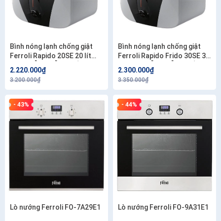
Bình nóng lạnh chống giật
Bình nóng lạnh chống giật
Ferroli Rapido 20SE 20 lít
Ferroli Rapido Frido 30SE 30
GIAO MẪU NGẪU NHIÊN
lít GIAO MẪU NGẪU NHIÊN
2.220.000₫
2.300.000₫
3.200.000₫
3.350.000₫
- 43%
- 44%
Lò nướng Ferroli FO-7A29E1
Lò nướng Ferroli FO-9A31E1