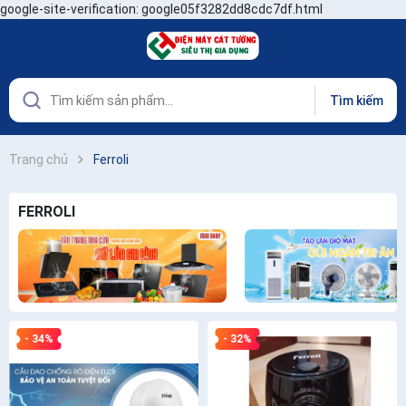
google-site-verification: google05f3282dd8cdc7df.html
Tìm kiếm
Trang chủ
Ferroli
FERROLI
- 34%
- 32%