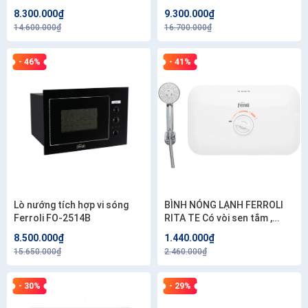
8.300.000₫
9.300.000₫
14.600.000₫
16.700.000₫
- 46%
- 41%
Lò nướng tích hợp vi sóng
BÌNH NÓNG LẠNH FERROLI
Ferroli FO-2514B
RITA TE Có vòi sen tắm ,
Tặng 01 đôi dây cấp 40cm .
8.500.000₫
1.440.000₫
Công lắp 200.000 .
15.650.000₫
2.460.000₫
- 30%
- 29%