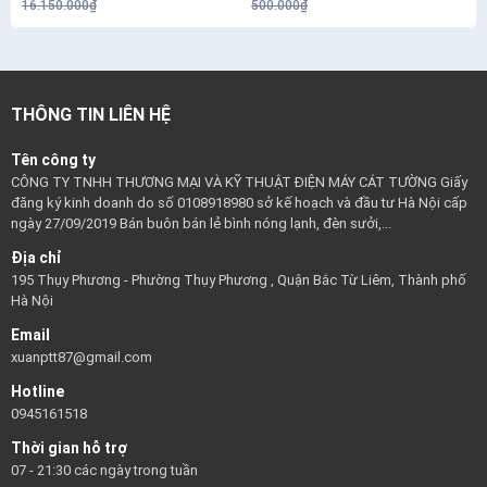
16.150.000₫
500.000₫
THÔNG TIN LIÊN HỆ
Tên công ty
CÔNG TY TNHH THƯƠNG MẠI VÀ KỸ THUẬT ĐIỆN MÁY CÁT TƯỜNG Giấy
đăng ký kinh doanh do số 0108918980 sở kế hoạch và đầu tư Hà Nội cấp
ngày 27/09/2019 Bán buôn bán lẻ bình nóng lạnh, đèn sưởi,...
Địa chỉ
195 Thụy Phương - Phường Thụy Phương , Quận Bắc Từ Liêm, Thành phố
Hà Nội
Email
xuanptt87@gmail.com
Hotline
0945161518
Thời gian hỗ trợ
07 - 21:30 các ngày trong tuần