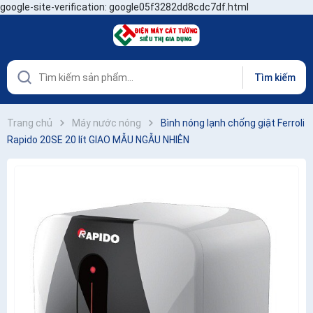
google-site-verification: google05f3282dd8cdc7df.html
Tìm kiếm
Trang chủ
Máy nước nóng
Bình nóng lạnh chống giật Ferroli
Rapido 20SE 20 lít GIAO MẪU NGẪU NHIÊN