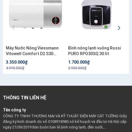
Máy Nước Nóng Viessmann
Bình nóng lạnh vuông Rossi
Vitowell Comfort D2 S30
PURO RPO30SQ 30 lít
2,5KW-VN Deluxe 30 Lít Gián
3.350.000₫
1.700.000₫
Tiếp Kiểu Ngang
4.990.000₫
2.950.000₫
THÔNG TIN LIÊN HỆ
Tên công ty
CÔNG TY TNHH THƯƠNG MẠI VÀ KỸ THUẬT ĐIỆN MÁY CÁT TƯỜNG Giấy
đăng ký kinh doanh do số 0108918980 sở kế hoạch và đầu tư Hà Nội cấp
ngày 27/09/2019 Bán buôn bán lẻ bình nóng lạnh, đèn sưởi,...