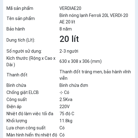
Mã sản phẩm
VERDIAE20
Bình nóng lạnh Ferroli 20L VERDI-20
Tên sản phẩm
AE 20 lít
Bảo hành
8 năm
20 lít
Dung tích (Lít):
Số người sử dụng:
2-3 người
Kích thước (Rộng x Cao x
630 x 308 x 306 (mm)
Dài )
Thanh đốt tráng men, bảo hành vĩnh
Thanh đốt
viễn
Bình chứa
Bình chứa đơn
Chống giật ELCB
⊹ Có
Công suất
2.5Kva
Điện áp
220V
Nhiệt độ làm việc tối đa
75 độ C
Khối lượng
11.8kg
Lựa chọn công suất
Có
Màn hình hiển thị nhiệt độ
Có