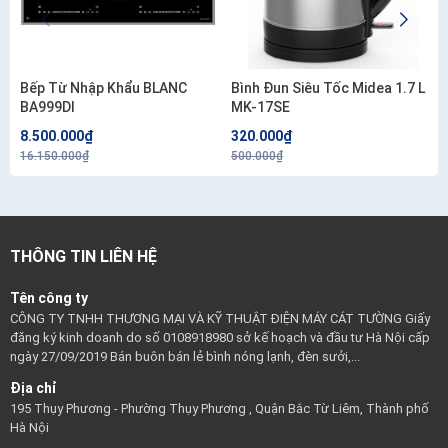
Bếp Từ Nhập Khẩu BLANC
Bình Đun Siêu Tốc Midea 1.7 L
BA999DI
MK-17SE
8.500.000₫
320.000₫
16.150.000₫
500.000₫
THÔNG TIN LIÊN HỆ
Tên công ty
CÔNG TY TNHH THƯƠNG MẠI VÀ KỸ THUẬT ĐIỆN MÁY CÁT TƯỜNG Giấy
đăng ký kinh doanh do số 0108918980 sở kế hoạch và đầu tư Hà Nội cấp
ngày 27/09/2019 Bán buôn bán lẻ bình nóng lạnh, đèn sưởi,...
Địa chỉ
195 Thụy Phương - Phường Thụy Phương , Quận Bắc Từ Liêm, Thành phố
Hà Nội