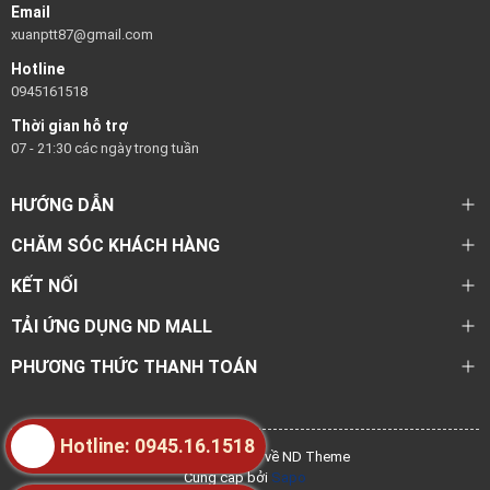
Email
xuanptt87@gmail.com
Hotline
0945161518
Thời gian hỗ trợ
07 - 21:30 các ngày trong tuần
HƯỚNG DẪN
CHĂM SÓC KHÁCH HÀNG
KẾT NỐI
TẢI ỨNG DỤNG ND MALL
PHƯƠNG THỨC THANH TOÁN
Hotline: 0945.16.1518
@ Bản quyền thuộc về ND Theme
Cung cấp bởi
Sapo