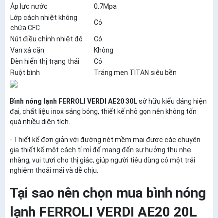
Áp lực nước
0.7Mpa
Lớp cách nhiệt không
Có
chứa CFC
Nút điều chỉnh nhiệt độ
Có
Van xả cặn
Không
Đèn hiển thị trạng thái
Có
Ruột bình
Tráng men TITAN siêu bền
Bình nóng lạnh FERROLI VERDI AE20 30L
sở hữu kiểu dáng hiện
đại, chất liệu inox sáng bóng, thiết kế nhỏ gọn nên không tốn
quá nhiều diện tích.
- Thiết kế đơn giản với đường nét mềm mại được các chuyên
gia thiết kế một cách tỉ mỉ để mang đến sự hưởng thụ nhẹ
nhàng, vui tươi cho thị giác, giúp người tiêu dùng có một trải
nghiệm thoải mái và dễ chịu.
Tại sao nên chọn mua bình nóng
lạnh FERROLI VERDI AE20 20L