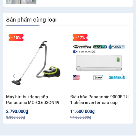
Sản phẩm cùng loại
- 15%
- 17%
Máy hút bụi dạng hộp
Điều hòa Panasonic 9000BTU
Panasonic MC-CL603GN49
1 chiều inverter cao cấp
XU9BKH-8
2.790.000₫
11.600.000₫
3.300.000₫
14.000.000₫