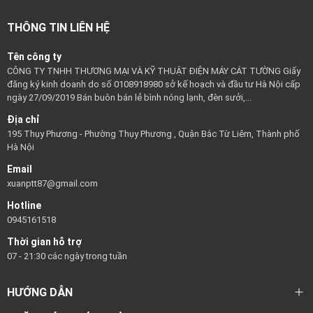
THÔNG TIN LIÊN HỆ
Tên công ty
CÔNG TY TNHH THƯƠNG MẠI VÀ KỸ THUẬT ĐIỆN MÁY CÁT TƯỜNG Giấy
đăng ký kinh doanh do số 0108918980 sở kế hoạch và đầu tư Hà Nội cấp
ngày 27/09/2019 Bán buôn bán lẻ bình nóng lạnh, đèn sưởi,...
Địa chỉ
195 Thụy Phương - Phường Thụy Phương , Quận Bắc Từ Liêm, Thành phố
Hà Nội
Email
xuanptt87@gmail.com
Hotline
0945161518
Thời gian hỗ trợ
07 - 21:30 các ngày trong tuần
HƯỚNG DẪN