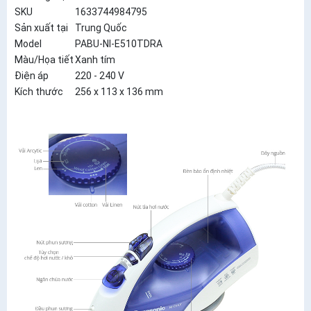
SKU
1633744984795
Sản xuất tại
Trung Quốc
Model
PABU-NI-E510TDRA
Màu/Họa tiết
Xanh tím
Điện áp
220 - 240 V
Kích thước
256 x 113 x 136 mm