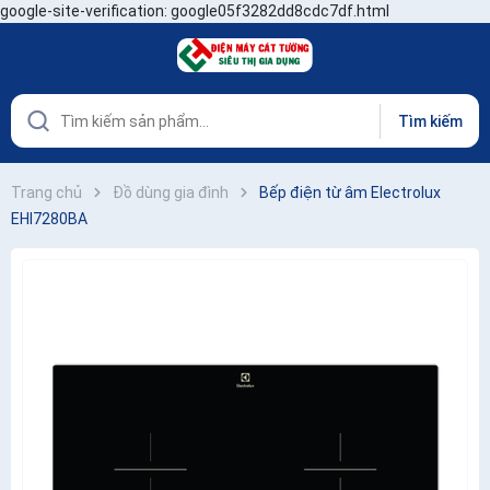
google-site-verification: google05f3282dd8cdc7df.html
Tìm kiếm
Trang chủ
Đồ dùng gia đình
Bếp điện từ âm Electrolux
EHI7280BA