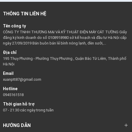
THÔNG TIN LIÊN HỆ
Tên công ty
CÔNG TY TNHH THƯƠNG MẠI VÀ KỸ THUẬT ĐIỆN MÁY CÁT TƯỜNG Giấy
đăng ký kinh doanh do số 0108918980 sở kế hoạch và đầu tư Hà Nội cấp
ngày 27/09/2019 Bán buôn bán lẻ bình nóng lạnh, đèn sưởi,...
Địa chỉ
195 Thụy Phương - Phường Thụy Phương , Quận Bắc Từ Liêm, Thành phố
Hà Nội
Email
xuanptt87@gmail.com
Hotline
0945161518
Thời gian hỗ trợ
07 - 21:30 các ngày trong tuần
HƯỚNG DẪN