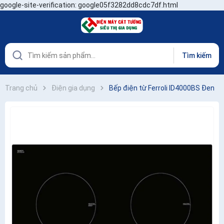
google-site-verification: google05f3282dd8cdc7df.html
Tìm kiếm
Trang chủ
Điện gia dụng
Bếp điện từ Ferroli ID4000BS Đen