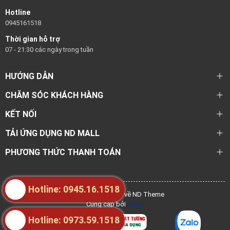
Hotline
0945161518
Thời gian hỗ trợ
07 - 21:30 các ngày trong tuần
HƯỚNG DẪN
CHĂM SÓC KHÁCH HÀNG
KẾT NỐI
TẢI ỨNG DỤNG ND MALL
PHƯƠNG THỨC THANH TOÁN
Hotline: 0945.16.1518
@ Bản quyền thuộc về ND Theme
Cung cấp bởi
Sapo
Hotline: 0973.59.1518