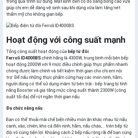
trong quá trình sử dụng. Mặt kính đen có độ sáng bóng cao vừa
giúp chị em dễ dàng vệ sinh sau khi dùng vừa làm tăng nét
thẩm mỹ cho không gian bếp.
Hoạt động với công suất mạnh
Tổng công suất hoạt động của
bếp từ đôi
Ferroli ID4000BS
chính hãng là 4300W, trung bình mỗi bên bếp
hoạt động 2000W với 9 mức điều chỉnh giúp thực phẩm nhanh
chóng được làm chính và tiết kiệm thời gian cho chị em nội
trợ. Để nấu những thực phẩm cứng hay các món ninh, hầm,
người dùng có thể sử dụng mâm từ bên trái - bếp trang bị tính
năng Booster và gia tăng mức công suất thành 2300W (công
suất tối đa) để rút ngăn thời gian nấu.
Đa chức năng nấu
Bạn có thể thoải mái chế biến nhiều món ăn khác nhau từ nấu
canh, xào, chiên, kho cá đến ninh, hầm, nấu cháo,... trên bếp từ
đôi vô cùng tiện lợi. Khoảng cách 2 bếp nấu rộng rãi để bạn cùng