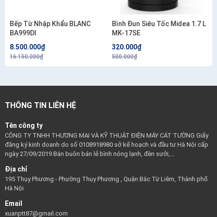
Bếp Từ Nhập Khẩu BLANC
Bình Đun Siêu Tốc Midea 1.7 L
BA999DI
MK-17SE
8.500.000₫
320.000₫
16.150.000₫
500.000₫
THÔNG TIN LIÊN HỆ
Tên công ty
CÔNG TY TNHH THƯƠNG MẠI VÀ KỸ THUẬT ĐIỆN MÁY CÁT TƯỜNG Giấy
đăng ký kinh doanh do số 0108918980 sở kế hoạch và đầu tư Hà Nội cấp
ngày 27/09/2019 Bán buôn bán lẻ bình nóng lạnh, đèn sưởi,...
Địa chỉ
195 Thụy Phương - Phường Thụy Phương , Quận Bắc Từ Liêm, Thành phố
Hà Nội
Email
xuanptt87@gmail.com