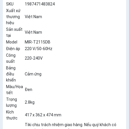
SKU
1987471483824
Xuất xứ
thương
Việt Nam
hiệu
Sản xuất
Việt Nam
tại
Model
MIR-T2115DB
Điện áp
220 V/50-60Hz
Công
220-240V
suất
Bảng
điều
Cảm ứng
khiển
Màu/Họa
Đen
tiết
Trọng
2.8kg
lượng
Kích
417 x 362 x 474 mm
thước
Tiki chịu trách nhiệm giao hàng. Nếu quý khách có