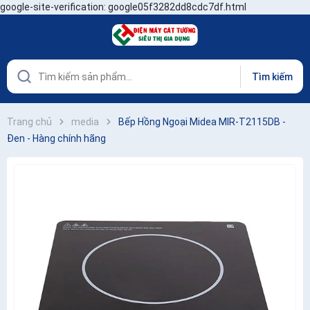
google-site-verification: google05f3282dd8cdc7df.html
Tìm kiếm
Trang chủ
media
Bếp Hồng Ngoại Midea MIR-T2115DB -
Đen - Hàng chính hãng