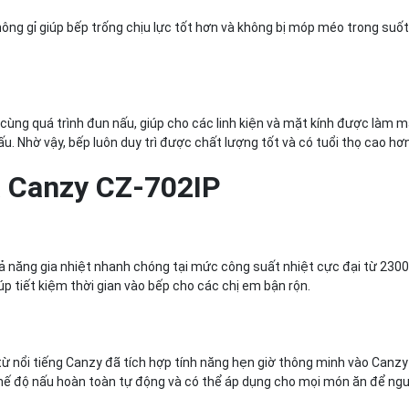
ng gỉ giúp bếp trống chịu lực tốt hơn và không bị móp méo trong suốt
cùng quá trình đun nấu, giúp cho các linh kiện và mặt kính được làm má
u. Nhờ vậy, bếp luôn duy trì được chất lượng tốt và có tuổi thọ cao hơn
a Canzy CZ-702IP
ả năng gia nhiệt nhanh chóng tại mức công suất nhiệt cực đại từ 230
p tiết kiệm thời gian vào bếp cho các chị em bận rộn.
từ nổi tiếng Canzy đã tích hợp tính năng hẹn giờ thông minh vào Canzy
c chế độ nấu hoàn toàn tự động và có thể áp dụng cho mọi món ăn để ng