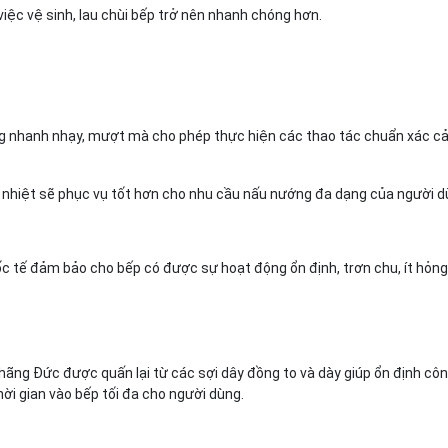
việc vệ sinh, lau chùi bếp trở nên nhanh chóng hơn.
ng nhanh nhạy, mượt mà cho phép thực hiện các thao tác chuẩn xác cả 
 nhiệt sẽ phục vụ tốt hơn cho nhu cầu nấu nướng đa dạng của người d
uốc tế đảm bảo cho bếp có được sự hoạt động ổn định, trơn chu, ít hỏ
ng Đức được quấn lại từ các sợi dây đồng to và dày giúp ổn định côn
ời gian vào bếp tối đa cho người dùng.