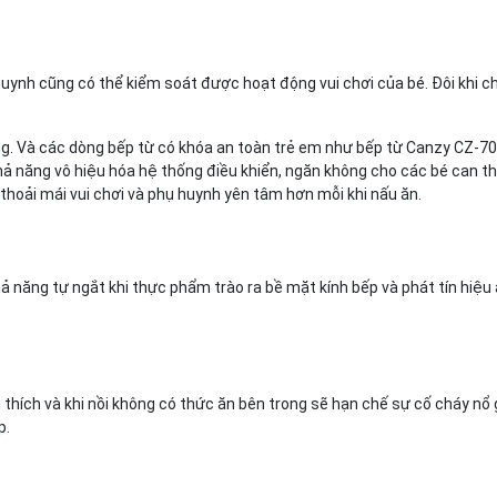
huynh cũng có thể kiểm soát được hoạt động vui chơi của bé. Đôi khi ch
ọng. Và các dòng bếp từ có khóa an toàn trẻ em như bếp từ Canzy CZ-702
hả năng vô hiệu hóa hệ thống điều khiển, ngăn không cho các bé can t
thoải mái vui chơi và phụ huynh yên tâm hơn mỗi khi nấu ăn.
ả năng tự ngắt khi thực phẩm trào ra bề mặt kính bếp và phát tín hiệ
thích và khi nồi không có thức ăn bên trong sẽ hạn chế sự cố cháy nổ
p.