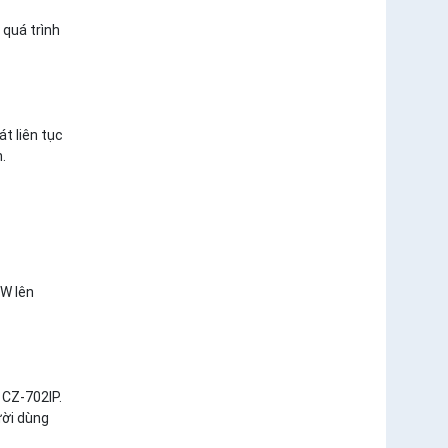
 quá trình
t liên tục
.
0W lên
 CZ-702IP.
ười dùng