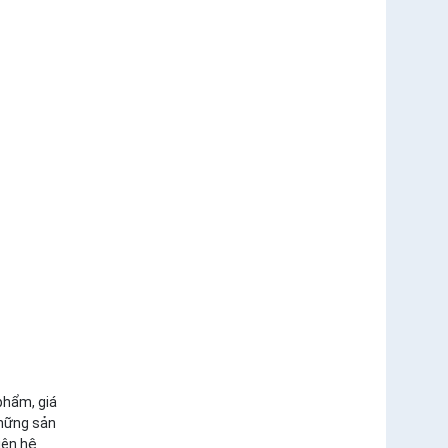
phẩm, giá
những sản
iên hệ