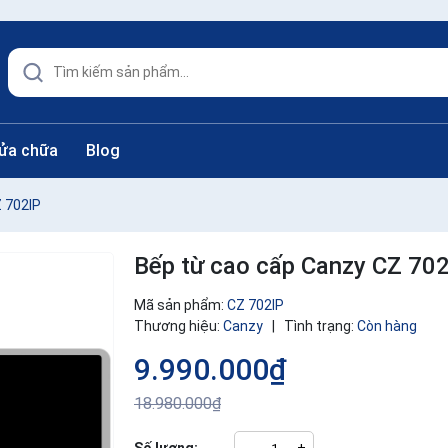
sửa chữa
Blog
 702IP
Bếp từ cao cấp Canzy CZ 70
Mã sản phẩm:
CZ 702IP
Thương hiệu:
Canzy
|
Tình trạng:
Còn hàng
9.990.000₫
18.980.000₫