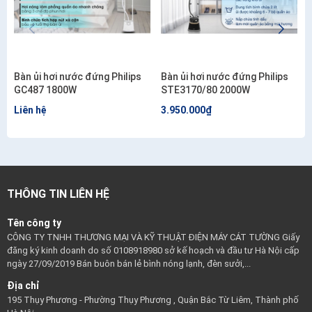
Bàn ủi hơi nước đứng Philips
Bàn ủi hơi nước đứng Philips
GC487 1800W
STE3170/80 2000W
Liên hệ
3.950.000₫
THÔNG TIN LIÊN HỆ
Tên công ty
CÔNG TY TNHH THƯƠNG MẠI VÀ KỸ THUẬT ĐIỆN MÁY CÁT TƯỜNG Giấy
đăng ký kinh doanh do số 0108918980 sở kế hoạch và đầu tư Hà Nội cấp
ngày 27/09/2019 Bán buôn bán lẻ bình nóng lạnh, đèn sưởi,...
Địa chỉ
195 Thụy Phương - Phường Thụy Phương , Quận Bắc Từ Liêm, Thành phố