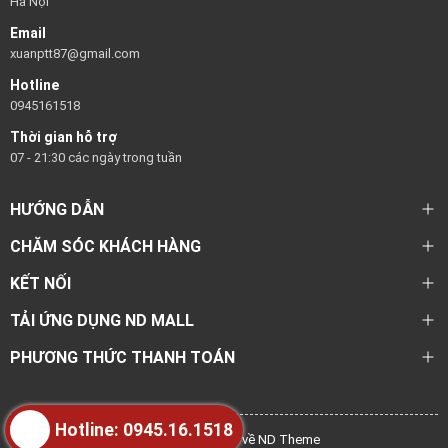
Hà Nội
Email
xuanptt87@gmail.com
Hotline
0945161518
Thời gian hỗ trợ
07 - 21:30 các ngày trong tuần
HƯỚNG DẪN
CHĂM SÓC KHÁCH HÀNG
KẾT NỐI
TẢI ỨNG DỤNG ND MALL
PHƯƠNG THỨC THANH TOÁN
Hotline: 0945.16.1518
@ Bản quyền thuộc về ND Theme