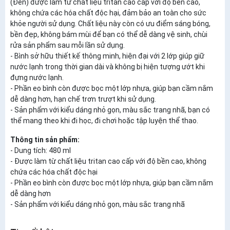
(Đen) được làm từ chất liệu tritan cao cấp với độ bền cao,
không chứa các hóa chất độc hại, đảm bảo an toàn cho sức
khỏe người sử dụng. Chất liệu này còn có ưu điểm sáng bóng,
bền đẹp, không bám mùi để bạn có thể dễ dàng vệ sinh, chùi
rửa sản phẩm sau mỗi lần sử dụng.
- Bình sở hữu thiết kế thông minh, hiện đại với 2 lớp giúp giữ
nước lạnh trong thời gian dài và không bị hiện tượng ướt khi
đựng nước lạnh.
- Phần eo bình còn được bọc một lớp nhựa, giúp bạn cầm nắm
dễ dàng hơn, hạn chế trơn trượt khi sử dụng.
- Sản phẩm với kiểu dáng nhỏ gọn, màu sắc trang nhã, bạn có
thể mang theo khi đi học, đi chơi hoặc tập luyện thể thao.
Thông tin sản phẩm:
- Dung tích: 480 ml
- Được làm từ chất liệu tritan cao cấp với độ bền cao, không
chứa các hóa chất độc hại
- Phần eo bình còn được bọc một lớp nhựa, giúp bạn cầm nắm
dễ dàng hơn
- Sản phẩm với kiểu dáng nhỏ gọn, màu sắc trang nhã