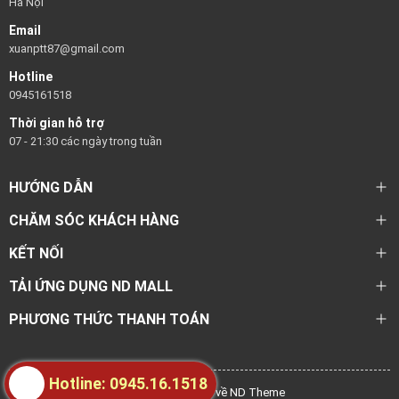
Hà Nội
Email
xuanptt87@gmail.com
Hotline
0945161518
Thời gian hỗ trợ
07 - 21:30 các ngày trong tuần
HƯỚNG DẪN
CHĂM SÓC KHÁCH HÀNG
KẾT NỐI
TẢI ỨNG DỤNG ND MALL
PHƯƠNG THỨC THANH TOÁN
Hotline: 0945.16.1518
@ Bản quyền thuộc về ND Theme