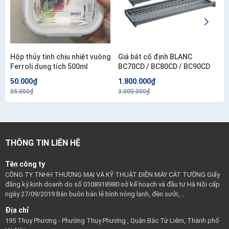
Hộp thủy tinh chịu nhiệt vuông
Giá bát cố định BLANC
Ferroli dung tích 500ml
BC70CD / BC80CD / BC90CD
50.000₫
1.800.000₫
85.000₫
3.000.000₫
THÔNG TIN LIÊN HỆ
Tên công ty
CÔNG TY TNHH THƯƠNG MẠI VÀ KỸ THUẬT ĐIỆN MÁY CÁT TƯỜNG Giấy
đăng ký kinh doanh do số 0108918980 sở kế hoạch và đầu tư Hà Nội cấp
ngày 27/09/2019 Bán buôn bán lẻ bình nóng lạnh, đèn sưởi,...
Địa chỉ
195 Thụy Phương - Phường Thụy Phương , Quận Bắc Từ Liêm, Thành phố