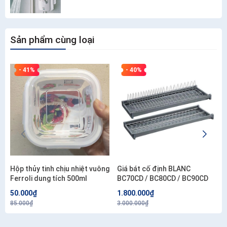
Sản phẩm cùng loại
- 41%
- 40%
Hộp thủy tinh chịu nhiệt vuông
Giá bát cố định BLANC
Ferroli dung tích 500ml
BC70CD / BC80CD / BC90CD
50.000₫
1.800.000₫
85.000₫
3.000.000₫