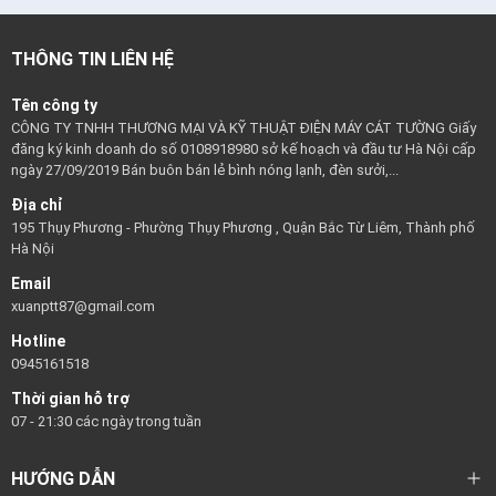
THÔNG TIN LIÊN HỆ
Tên công ty
CÔNG TY TNHH THƯƠNG MẠI VÀ KỸ THUẬT ĐIỆN MÁY CÁT TƯỜNG Giấy
đăng ký kinh doanh do số 0108918980 sở kế hoạch và đầu tư Hà Nội cấp
ngày 27/09/2019 Bán buôn bán lẻ bình nóng lạnh, đèn sưởi,...
Địa chỉ
195 Thụy Phương - Phường Thụy Phương , Quận Bắc Từ Liêm, Thành phố
Hà Nội
Email
xuanptt87@gmail.com
Hotline
0945161518
Thời gian hỗ trợ
07 - 21:30 các ngày trong tuần
HƯỚNG DẪN