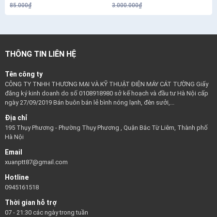
85.000₫
3.000.000₫
THÔNG TIN LIÊN HỆ
Tên công ty
CÔNG TY TNHH THƯƠNG MẠI VÀ KỸ THUẬT ĐIỆN MÁY CÁT TƯỜNG Giấy
đăng ký kinh doanh do số 0108918980 sở kế hoạch và đầu tư Hà Nội cấp
ngày 27/09/2019 Bán buôn bán lẻ bình nóng lạnh, đèn sưởi,...
Địa chỉ
195 Thụy Phương - Phường Thụy Phương , Quận Bắc Từ Liêm, Thành phố
Hà Nội
Email
xuanptt87@gmail.com
Hotline
0945161518
Thời gian hỗ trợ
07 - 21:30 các ngày trong tuần