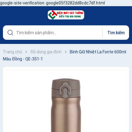
google-site-verification: google05f3282dd8cdc7df.html
Tìm kiếm
Trang chủ
Đồ dùng gia đình
Bình Giữ Nhiệt La Fonte 600ml
Màu Đồng - QE-351-1