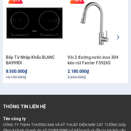
- 47%
- 40%
Bếp Từ Nhập Khẩu BLANC
Vòi 2 đường nước inox 304
BA999DI
kéo rút Faster FS926S
8.500.000₫
2.180.000₫
16.150.000₫
3.650.000₫
THÔNG TIN LIÊN HỆ
Tên công ty
CÔNG TY TNHH THƯƠNG MẠI VÀ KỸ THUẬT ĐIỆN MÁY CÁT TƯỜNG Giấy
đăng ký kinh doanh do số 0108918980 sở kế hoạch và đầu tư Hà Nội cấp