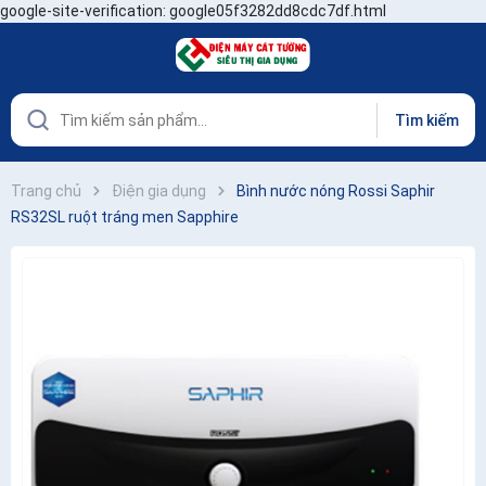
google-site-verification: google05f3282dd8cdc7df.html
Tìm kiếm
Trang chủ
Điện gia dụng
Bình nước nóng Rossi Saphir
RS32SL ruột tráng men Sapphire