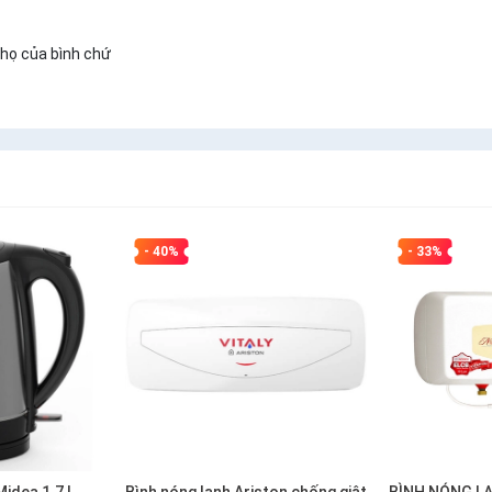
thọ của bình chứ
- 40%
- 33%