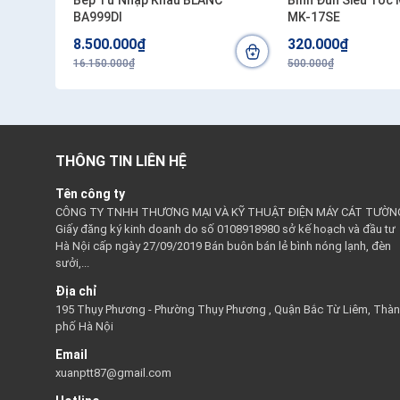
Bếp Từ Nhập Khẩu BLANC
Bình Đun Siêu Tốc 
BA999DI
MK-17SE
8.500.000₫
320.000₫
16.150.000₫
500.000₫
THÔNG TIN LIÊN HỆ
Tên công ty
CÔNG TY TNHH THƯƠNG MẠI VÀ KỸ THUẬT ĐIỆN MÁY CÁT TƯỜN
Giấy đăng ký kinh doanh do số 0108918980 sở kế hoạch và đầu tư
Hà Nội cấp ngày 27/09/2019 Bán buôn bán lẻ bình nóng lạnh, đèn
sưởi,...
Địa chỉ
195 Thụy Phương - Phường Thụy Phương , Quận Bắc Từ Liêm, Thà
phố Hà Nội
Email
xuanptt87@gmail.com