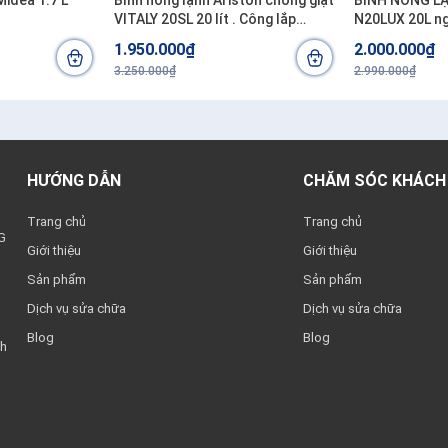
Midea 1.7 L
Bình nóng lạnh Ariston chống giật
BÌNH NÓNG L
VITALY 20SL 20 lít . Công lắp
N20LUX 20L ng
200.000đ/bình
200.000đ/bìn
1.950.000₫
2.000.000₫
3.250.000₫
2.990.000₫
HƯỚNG DẪN
CHĂM SÓC KHÁCH
Trang chủ
Trang chủ
G
Giới thiệu
Giới thiệu
Sản phẩm
Sản phẩm
Dịch vụ sửa chữa
Dịch vụ sửa chữa
Blog
Blog
nh