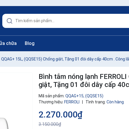
sửa chữa
Blog
 QQAG+ 15L, (QQSE15) Chống giật, Tặng 01 đôi dây cấp 40cm . Công lắ
Bình tắm nóng lạnh FERROL
giật, Tặng 01 đôi dây cấp 40
Mã sản phẩm:
QQAG+15, (QQSE15)
Thương hiệu:
FERROLI
|
Tình trạng:
Còn hàng
2.270.000₫
3.150.000₫