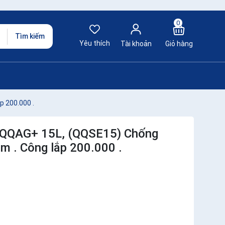
0
Tìm kiếm
Yêu thích
Tài khoản
Giỏ hàng
p 200.000 .
I QQAG+ 15L, (QQSE15) Chống
cm . Công lắp 200.000 .