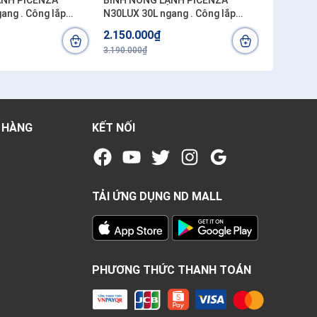
ẠNH PICENZA
BÌNH NÓNG LẠNH PICENZA
BÌNH NÓ
ang . Công lắp
N30LUX 30L ngang . Công lắp
N15LUX 15L n
h
200.000đ/bình
200.000đ
2.150.000₫
1.870.0
3.190.000₫
2.790.000₫
 HÀNG
KẾT NỐI
TẢI ỨNG DỤNG ND MALL
PHƯƠNG THỨC THANH TOÁN