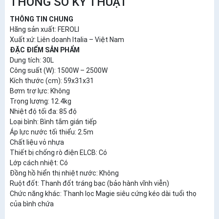
THÔNG SỐ KỸ THUẬT
THÔNG TIN CHUNG
Hãng sản xuất: FEROLI
Xuất xứ: Liên doanh Italia – Việt Nam
ĐẶC ĐIỂM SẢN PHẨM
Dung tích: 30L
Công suất (W): 1500W – 2500W
Kích thước (cm): 59x31x31
Bơm trợ lực: Không
Trọng lượng: 12.4kg
Nhiệt độ tối đa: 85 độ
Loại bình: Bình tắm gián tiếp
Áp lực nước tối thiểu: 2.5m
Chất liệu vỏ nhựa
Thiết bị chống rò điện ELCB: Có
Lớp cách nhiệt: Có
Đồng hồ hiển thị nhiệt nước: Không
Ruột đốt: Thanh đốt tráng bạc (bảo hành vĩnh viễn)
Chức năng khác: Thanh lọc Magie siêu cứng kéo dài tuổi thọ
của bình chứa