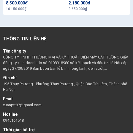
8.500.000₫
2.180.000₫
16.150.000₫
3.650.000₫
THÔNG TIN LIÊN HỆ
Tên công ty
CÔNG TY TNHH THƯƠNG MẠI VÀ KỸ THUẬT ĐIỆN MÁY CÁT TƯỜNG Giấy
đăng ký kinh doanh do số 0108918980 sở kế hoạch và đầu tư Hà Nội cấp
ngày 27/09/2019 Bán buôn bán lẻ bình nóng lạnh, đèn sưởi,...
Địa chỉ
195 Thụy Phương - Phường Thụy Phương , Quận Bắc Từ Liêm, Thành phố
Hà Nội
Email
xuanptt87@gmail.com
Hotline
0945161518
Thời gian hỗ trợ