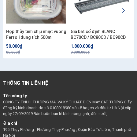
Hộp thủy tinh chịu nhiệt vuông
Giá bát cố định BLANC
Ferroli dung tích 500ml
BC70CD / BC80CD / BC90CD
50.000₫
1.800.000₫
85.000₫
3.000.000₫
THÔNG TIN LIÊN HỆ
Tên công ty
CÔNG TY TNHH THƯƠNG MẠI VÀ KỸ THUẬT ĐIỆN MÁY CÁT TƯỜNG Giấy
đăng ký kinh doanh do số 0108918980 sở kế hoạch và đầu tư Hà Nội cấp
ngày 27/09/2019 Bán buôn bán lẻ bình nóng lạnh, đèn sưởi,...
Địa chỉ
195 Thụy Phương - Phường Thụy Phương , Quận Bắc Từ Liêm, Thành phố
Hà Nội