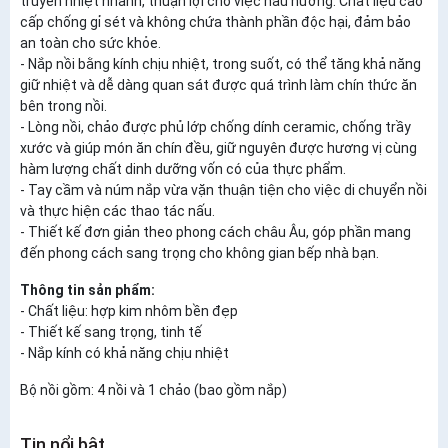
truyền nhiệt nhanh, thuận lợi cho việc nấu nướng. Chất liệu cao
cấp chống gỉ sét và không chứa thành phần độc hại, đảm bảo
an toàn cho sức khỏe.
- Nắp nồi bằng kính chịu nhiệt, trong suốt, có thể tăng khả năng
giữ nhiệt và dễ dàng quan sát được quá trình làm chín thức ăn
bên trong nồi.
- Lòng nồi, chảo được phủ lớp chống dính ceramic, chống trầy
xước và giúp món ăn chín đều, giữ nguyên được hương vị cùng
hàm lượng chất dinh dưỡng vốn có của thực phẩm.
- Tay cầm và núm nắp vừa vặn thuận tiện cho việc di chuyển nồi
và thực hiện các thao tác nấu.
- Thiết kế đơn giản theo phong cách châu Âu, góp phần mang
đến phong cách sang trọng cho không gian bếp nhà bạn.
Thông tin sản phẩm:
- Chất liệu: hợp kim nhôm bền đẹp
- Thiết kế sang trọng, tinh tế
- Nắp kính có khả năng chịu nhiệt
Bộ nồi gồm: 4 nồi và 1 chảo (bao gồm nắp)
Tin nổi bật