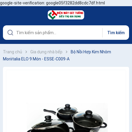
google-site-verification: google05f3282dd8cdc7df.html
Tìm kiếm
Trang chủ
Gia dụng nhà bếp
Bộ Nồi Hợp Kim Nhôm
Moriitalia ELO 9 Món - ESSE-C009-A