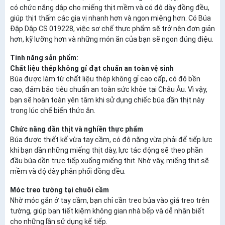
có chức năng dập cho miếng thịt mềm và có độ dày đồng đều,
giúp thịt thấm các gia vị nhanh hơn và ngon miệng hơn. Có Búa
Đập Dập CS 019228, việc sơ chế thực phẩm sẽ trở nên đơn giản
hơn, kỹ lưỡng hơn và những món ăn của bạn sẽ ngon đúng điệu.
Tính năng sản phẩm:
Chất liệu thép không gỉ đạt chuẩn an toàn vệ sinh
Búa được làm từ chất liệu thép không gỉ cao cấp, có độ bền
cao, đảm bảo tiêu chuẩn an toàn sức khỏe tại Châu Âu. Vì vậy,
bạn sẽ hoàn toàn yên tâm khi sử dụng chiếc búa dần thịt này
trong lúc chế biến thức ăn.
Chức năng dần thịt và nghiền thực phẩm
Búa được thiết kế vừa tay cầm, có độ nặng vừa phải để tiếp lực
khi bạn dần những miếng thịt dày, lực tác động sẽ theo phần
đầu búa dồn trực tiếp xuống miếng thịt. Nhờ vậy, miếng thịt sẽ
mềm và độ dày phân phối đồng đều.
Móc treo tường tại chuôi cầm
Nhờ móc gắn ở tay cầm, bạn chỉ cần treo búa vào giá treo trên
tường, giúp bạn tiết kiệm không gian nhà bếp và dễ nhận biết
cho những lần sử dụng kế tiếp.