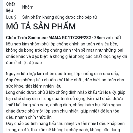
Chất
Nhôm
liệu
Lưu ý
Sản phẩm không dùng được cho bếp từ
MÔ TẢ SẢN PHẨM
Chảo Trơn Sunhouse MAMA GC1TCSFP28G- 28cm
với chất
liệu hợp kim nhôm phủ lớp chống chính an toàn và siêu bền,
không dễ bong tróc lớp chống dính trên bề mặt như những loại
chảo khác và đặc biệt là không giải phóng các chất độc ngay khi
đun ở nhiệt độ cao.
Nguyên liệu hợp kim nhôm, có tráng lớp chống dính cao cấp,
đáp ứng những tiêu chuẩn khắt khe nhất, đặc biệt an toàn cho
sức khỏe, tiết kiệm nhiên liệu.
Lòng chảo được phủ 3 lớp chống dính nhập khẩu từ Hoa Kỳ, giúp
hạn chế cháy dính trong quá trình sử dụng. Bề mặt chảo được
thiết kế dạng sần caro, chống dính, chống bám bụi. Bên ngoài
chảo được phủ một lớp sơn chịu nhiệt, giúp nhiệt độ lan tỏa
đều, nhanh chín thức ăn.
Đáy chảo có tính năng hấp thu nhiệt và tản nhiệt đều khắp bên
trong, do đó, thức ăn sẽ không bị cháy cạnh, không cần dùng