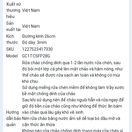
Xuất xứ
thương
Việt Nam
hiệu
Sản
Việt Nam
xuất tại
Kích
Đường kính 26cm
thước
Độ dày: 3mm
SKU
1227523417330
Model
GC1TCSFP28G
Rửa chảo chống dính qua 1-2 lần nước rửa chén, sau
đó bôi một lớp cà phê lên mặt chảo và hâm nóng, như
thế chảo sẽ được rửa sạch an toàn và không có mùi
khó chịu
Sử dụng miếng rửa chén mềm để không làm trầy xước
bề mặt chống dính của chảo
Sau khi sử dụng nên để chảo nguội hẳn và rửa ngay để
giữ độ bền của chảo cũng như không để thức ăn bám
Hướng
vào chảo quá lâu gây khó vệ sinh
dẫn bảo
Nên rửa chảo bằng nước ấm sẽ dễ loại bỏ dầu mỡ và
quản
cặn thức ăn thừa
Không nên rửa chảo chống dính trong máy rửa chén vì