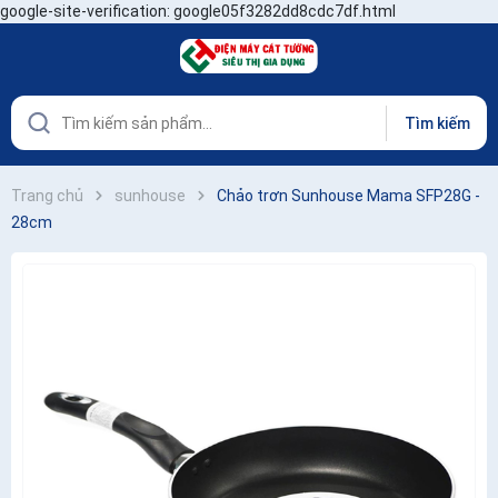
google-site-verification: google05f3282dd8cdc7df.html
Tìm kiếm
Trang chủ
sunhouse
Chảo trơn Sunhouse Mama SFP28G -
28cm