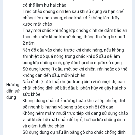
có thể làm hư hại chảo
Treo chảo chống dính lên sau khi sử dụng và hạn chế
chồng lên các xoong, chảo khác để không làm trầy
xước mặt chảo
Thay mới chảo khi hỏng lớp chống dính để đảm bảo an
toàn cho sức khỏe khi sử dụng, thông thường là sau 1-
2 năm
Nên đổ dầu vào chảo trước khi chảo nóng, nếu không
thì nhiệt độ quá nóng trong chảo khi đổ dầu sẽ làm
bong lớp chống dính, gây độc hại cho người sử dụng
Sử dụng lượng ít dầu, mỡ, bơ khi chiên, rán hoặc có thể
không cần đến dầu, mỡ khi chiên
Nấu ở nhiệt độ thấp hoặc trung bình vì ở nhiệt độ cao
Hướng
chất chống dính sẽ bắt đầu bị phân hủy và gây hại cho
dẫn sử
sức khỏe
dụng
Không dùng chảo để nướng hoặc kho vì lớp chống dính
sẽ nhanh bị hư hại và bong tróc do nhiệt độ cao
Không nêm mắm muối trực tiếp khi đang sử dụng chảo
vì sẽ khiến bề mặt chảo dễ bị rỗ, hư hại lớp chống dính
và giảm tuổi thọ chảo
Sử dụng dụng cụ nấu ăn bằng gỗ cho chảo chống dính