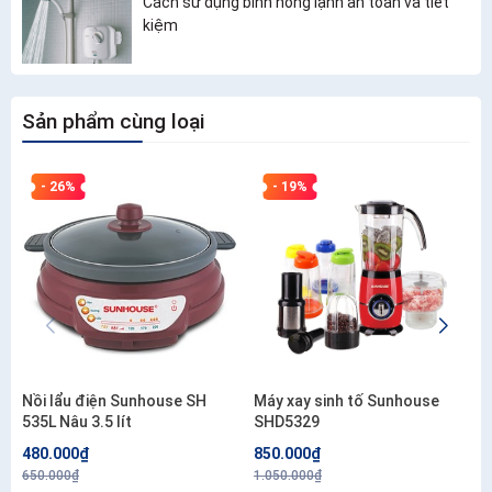
Cách sử dụng bình nóng lạnh an toàn và tiết
kiệm
Sản phẩm cùng loại
- 26%
- 19%
Nồi lẩu điện Sunhouse SH
Máy xay sinh tố Sunhouse
535L Nâu 3.5 lít
SHD5329
480.000₫
850.000₫
650.000₫
1.050.000₫