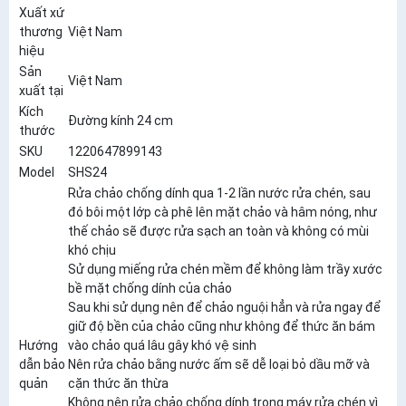
Xuất xứ
thương
Việt Nam
hiệu
Sản
Việt Nam
xuất tại
Kích
Đường kính 24 cm
thước
SKU
1220647899143
Model
SHS24
Rửa chảo chống dính qua 1-2 lần nước rửa chén, sau
đó bôi một lớp cà phê lên mặt chảo và hâm nóng, như
thế chảo sẽ được rửa sạch an toàn và không có mùi
khó chịu
Sử dụng miếng rửa chén mềm để không làm trầy xước
bề mặt chống dính của chảo
Sau khi sử dụng nên để chảo nguội hẳn và rửa ngay để
giữ độ bền của chảo cũng như không để thức ăn bám
Hướng
vào chảo quá lâu gây khó vệ sinh
dẫn bảo
Nên rửa chảo bằng nước ấm sẽ dễ loại bỏ dầu mỡ và
quản
cặn thức ăn thừa
Không nên rửa chảo chống dính trong máy rửa chén vì