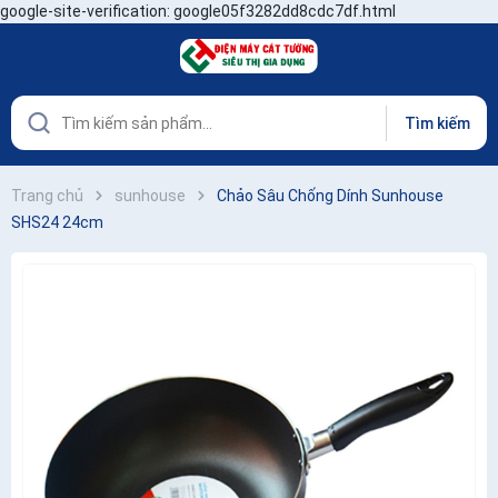
google-site-verification: google05f3282dd8cdc7df.html
Tìm kiếm
Trang chủ
sunhouse
Chảo Sâu Chống Dính Sunhouse
SHS24 24cm