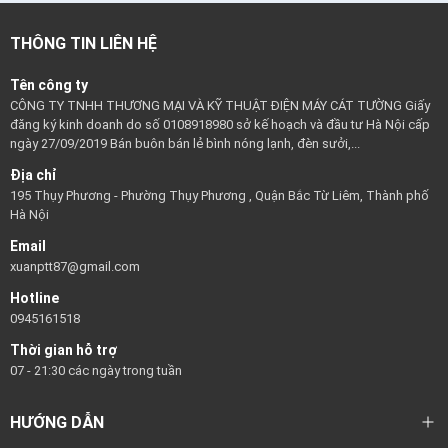
THÔNG TIN LIÊN HỆ
Tên công ty
CÔNG TY TNHH THƯƠNG MẠI VÀ KỸ THUẬT ĐIỆN MÁY CÁT TƯỜNG Giấy
đăng ký kinh doanh do số 0108918980 sở kế hoạch và đầu tư Hà Nội cấp
ngày 27/09/2019 Bán buôn bán lẻ bình nóng lạnh, đèn sưởi,...
Địa chỉ
195 Thụy Phương - Phường Thụy Phương , Quận Bắc Từ Liêm, Thành phố
Hà Nội
Email
xuanptt87@gmail.com
Hotline
0945161518
Thời gian hỗ trợ
07 - 21:30 các ngày trong tuần
HƯỚNG DẪN