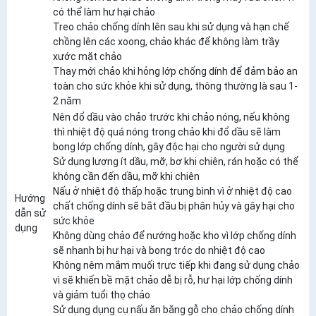
có thể làm hư hại chảo
Treo chảo chống dính lên sau khi sử dụng và hạn chế
chồng lên các xoong, chảo khác để không làm trầy
xước mặt chảo
Thay mới chảo khi hỏng lớp chống dính để đảm bảo an
toàn cho sức khỏe khi sử dụng, thông thường là sau 1-
2 năm
Nên đổ dầu vào chảo trước khi chảo nóng, nếu không
thì nhiệt độ quá nóng trong chảo khi đổ dầu sẽ làm
bong lớp chống dính, gây độc hại cho người sử dụng
Sử dụng lượng ít dầu, mỡ, bơ khi chiên, rán hoặc có thể
không cần đến dầu, mỡ khi chiên
Nấu ở nhiệt độ thấp hoặc trung bình vì ở nhiệt độ cao
Hướng
chất chống dính sẽ bắt đầu bị phân hủy và gây hại cho
dẫn sử
sức khỏe
dụng
Không dùng chảo để nướng hoặc kho vì lớp chống dính
sẽ nhanh bị hư hại và bong tróc do nhiệt độ cao
Không nêm mắm muối trực tiếp khi đang sử dụng chảo
vì sẽ khiến bề mặt chảo dễ bị rỗ, hư hại lớp chống dính
và giảm tuổi thọ chảo
Sử dụng dụng cụ nấu ăn bằng gỗ cho chảo chống dính