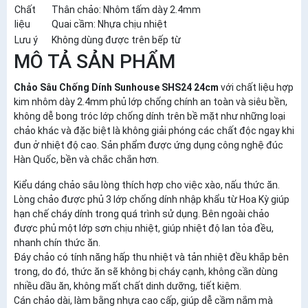
Chất
Thân chảo: Nhôm tấm dày 2.4mm
liệu
Quai cầm: Nhựa chịu nhiệt
Lưu ý
Không dùng được trên bếp từ
MÔ TẢ SẢN PHẨM
Chảo Sâu Chống Dính Sunhouse SHS24 24cm
với chất liệu hợp
kim nhôm dày 2.4mm phủ lớp chống chính an toàn và siêu bền,
không dễ bong tróc lớp chống dính trên bề mặt như những loại
chảo khác và đặc biệt là không giải phóng các chất độc ngay khi
đun ở nhiệt độ cao. Sản phẩm được ứng dụng công nghệ đúc
Hàn Quốc, bền và chắc chắn hơn.
Kiểu dáng chảo sâu lòng thích hợp cho việc xào, nấu thức ăn.
Lòng chảo được phủ 3 lớp chống dính nhập khẩu từ Hoa Kỳ giúp
hạn chế cháy dính trong quá trình sử dụng. Bên ngoài chảo
được phủ một lớp sơn chịu nhiệt, giúp nhiệt độ lan tỏa đều,
nhanh chín thức ăn.
Đáy chảo có tính năng hấp thu nhiệt và tản nhiệt đều khắp bên
trong, do đó, thức ăn sẽ không bị cháy cạnh, không cần dùng
nhiều dầu ăn, không mất chất dinh dưỡng, tiết kiệm.
Cán chảo dài, làm bằng nhựa cao cấp, giúp dễ cầm nắm mà