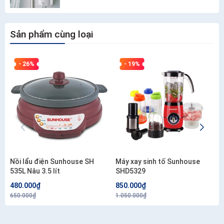
Sản phẩm cùng loại
- 26%
- 19%
Nồi lẩu điện Sunhouse SH
Máy xay sinh tố Sunhouse
535L Nâu 3.5 lít
SHD5329
480.000₫
850.000₫
650.000₫
1.050.000₫