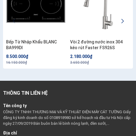
Bếp Từ Nhập Khẩu BLANC
Vòi 2 đường nước inox 304
BA999DI
kéo rút Faster FS926S
8.500.000₫
2.180.000₫
16.150.000₫
3.650.000₫
THÔNG TIN LIÊN HỆ
Tên công ty
CÔNG TY TNHH THƯƠNG MẠI VÀ KỸ THUẬT ĐIỆN MÁY CÁT TƯỜNG Giấy
đăng ký kinh doanh do số 0108918980 sở kế hoạch và đầu tư Hà Nội cấp
ngày 27/09/2019 Bán buôn bán lẻ bình nóng lạnh, đèn sưởi,...
Địa chỉ