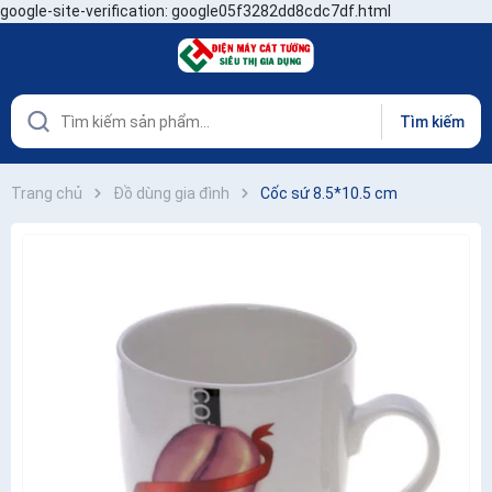
google-site-verification: google05f3282dd8cdc7df.html
Tìm kiếm
Trang chủ
Đồ dùng gia đình
Cốc sứ 8.5*10.5 cm