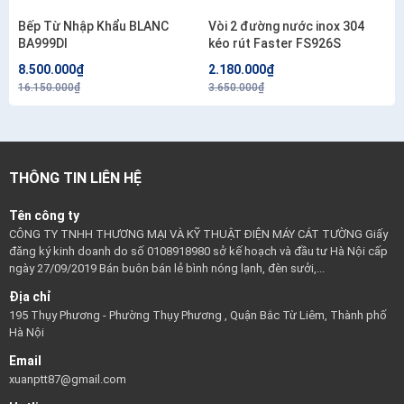
Bếp Từ Nhập Khẩu BLANC
Vòi 2 đường nước inox 304
BA999DI
kéo rút Faster FS926S
8.500.000₫
2.180.000₫
16.150.000₫
3.650.000₫
THÔNG TIN LIÊN HỆ
Tên công ty
CÔNG TY TNHH THƯƠNG MẠI VÀ KỸ THUẬT ĐIỆN MÁY CÁT TƯỜNG Giấy
đăng ký kinh doanh do số 0108918980 sở kế hoạch và đầu tư Hà Nội cấp
ngày 27/09/2019 Bán buôn bán lẻ bình nóng lạnh, đèn sưởi,...
Địa chỉ
195 Thụy Phương - Phường Thụy Phương , Quận Bắc Từ Liêm, Thành phố
Hà Nội
Email
xuanptt87@gmail.com