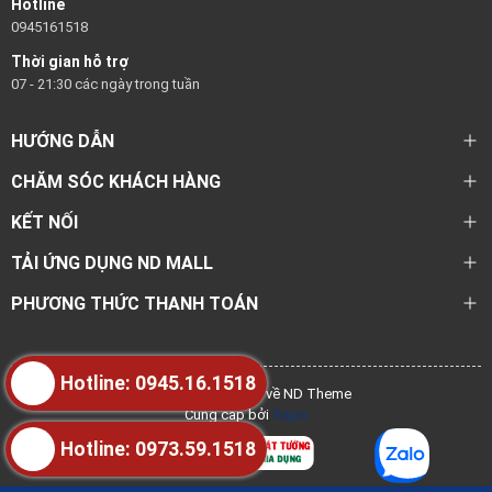
Hotline
0945161518
Thời gian hỗ trợ
07 - 21:30 các ngày trong tuần
HƯỚNG DẪN
CHĂM SÓC KHÁCH HÀNG
KẾT NỐI
TẢI ỨNG DỤNG ND MALL
PHƯƠNG THỨC THANH TOÁN
Hotline: 0945.16.1518
@ Bản quyền thuộc về ND Theme
Cung cấp bởi
Sapo
Hotline: 0973.59.1518