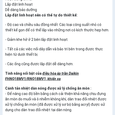
Lắp đặt linh hoạt
Dễ dàng bảo dưỡng
Lắp đặt linh hoạt nên có thể tự do thiết kế:
- Độ cao và chiều sâu đồng nhất. Các loại công suất nhỏ có
thiết kế gọn để có thể lắp vào những nơi có kích thước hẹp hơn.
- Giảm khe hở ở 2 bên lắp đặt linh hoạt.
- Tất cả các việc nối dây dẫn và bảo trì bên trong được thực
hiện từ dưới thiết bị.
- Các ống cũng được lắp đặt dễ dàng hơn.
Tính năng nổi bật của
điều hòa áp trần Daikin
FHNQ18MV1/RNQ18MV1, khiển xa
Cánh tản nhiệt dàn nóng được xử lý chống ăn mòn :
- Để nâng cao độ bền bằng cách cải thiện khả năng chịu đựng
ăn mòn do muối và ô nhiễm không khí, dàn trao đổi nhiệt được
xử lý chống ăn mòn (đã được xử lý sơ bộ bằng acryl) được sử
dụng cho dàn trao đổi nhiệt tại dàn nóng.