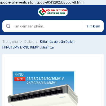
google-site-verification: google05f3282dd8cdc7df.html
Tìm kiếm
Trang chủ
Daikin
Điều hòa áp trần Daikin
FHNQ18MV1/RNQ18MV1, khiển xa