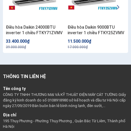
Điều hòa Daikin 24000BTU
Điều hòa Daikin 9000BTU
inverter 1 chiều FTKY71ZVMV
inverter 1 chiều FTKY25ZVMV
33.400.000₫
11.500.000₫
39.000.000₫
17.000.000₫
THÔNG TIN LIÊN HỆ
Tên công ty
CÔNG TY TNHH THƯƠNG MẠI VÀ KỸ THUẬT ĐIỆN MÁY CÁT TƯỜNG Giấy
đăng ký kinh doanh do số 0108918980 sở kế hoạch và đầu tư Hà Nội cấp
ngày 27/09/2019 Bán buôn bán lẻ bình nóng lạnh, đèn sưởi,...
Địa chỉ
195 Thụy Phương - Phường Thụy Phương , Quận Bắc Từ Liêm, Thành phố
Hà Nội