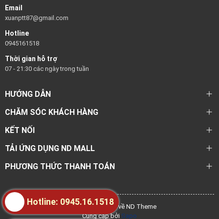
Email
xuanptt87@gmail.com
Hotline
0945161518
Thời gian hỗ trợ
07 - 21:30 các ngày trong tuần
HƯỚNG DẪN
CHĂM SÓC KHÁCH HÀNG
KẾT NỐI
TẢI ỨNG DỤNG ND MALL
PHƯƠNG THỨC THANH TOÁN
Hotline: 0945.16.1518
@ Bản quyền thuộc về ND Theme
Cung cấp bởi
Sapo