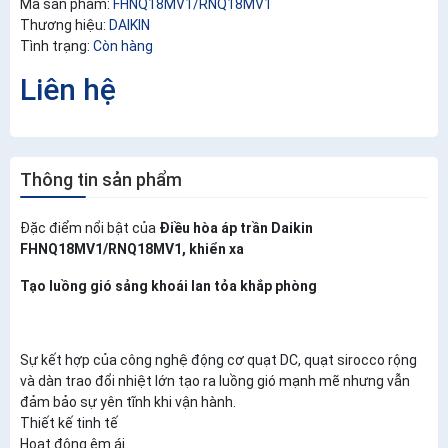
Mã sản phẩm:
FHNQ18MV1/RNQ18MV1
Thương hiệu:
DAIKIN
Tình trạng:
Còn hàng
Liên hệ
Thông tin sản phẩm
Đặc điểm nổi bật của
Điều hòa áp trần Daikin
FHNQ18MV1/RNQ18MV1, khiển xa
Tạo luồng gió sảng khoái lan tỏa khắp phòng
Sự kết hợp của công nghệ động cơ quạt DC, quạt sirocco rộng
và dàn trao đổi nhiệt lớn tạo ra luồng gió mạnh mẽ nhưng vẫn
đảm bảo sự yên tĩnh khi vận hành.
Thiết kế tinh tế
Hoạt động êm ái