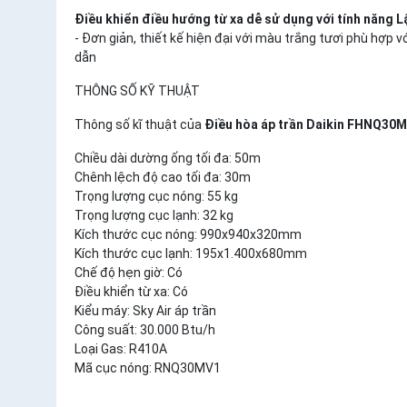
Điều khiển điều hướng từ xa dễ sử dụng với tính năng Lậ
- Đơn giản, thiết kế hiện đại với màu trắng tươi phù hợp 
dẫn
THÔNG SỐ KỸ THUẬT
Thông số kĩ thuật của
Điều hòa áp trần Daikin FHNQ30
Chiều dài dường ống tối đa: 50m
Chênh lệch độ cao tối đa: 30m
Trọng lượng cục nóng: 55 kg
Trọng lượng cục lạnh: 32 kg
Kích thước cục nóng: 990x940x320mm
Kích thước cục lạnh: 195x1.400x680mm
Chế độ hẹn giờ: Có
Điều khiển từ xa: Có
Kiểu máy: Sky Air áp trần
Công suất: 30.000 Btu/h
Loại Gas: R410A
Mã cục nóng: RNQ30MV1