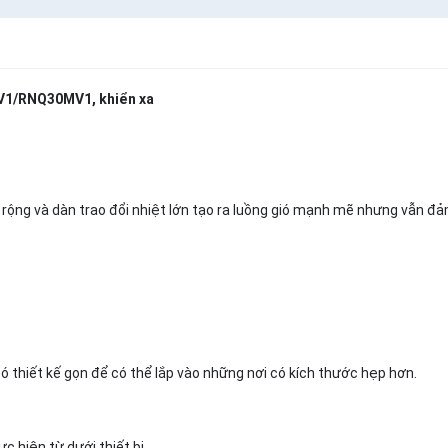
MV1/RNQ30MV1, khiển xa
rộng và dàn trao đổi nhiệt lớn tạo ra luồng gió mạnh mẽ nhưng vẫn đ
ó thiết kế gọn để có thể lắp vào những nơi có kích thước hẹp hơn.
c hiện từ dưới thiết bị.