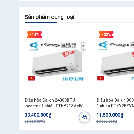
Sản phẩm cùng loại
- 14%
- 32%
Điều hòa Daikin 24000BTU
Điều hòa Daikin 90
inverter 1 chiều FTKY71ZVMV
1 chiều FTKY25ZV
33.400.000₫
11.500.000₫
39.000.000₫
17.000.000₫