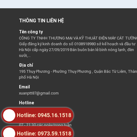
THÔNG TIN LIÊN HỆ
Tên công ty
CÔNG TY TNHH THƯƠNG MẠI VÀ KỸ THUẬT ĐIỆN MÁY CÁT TƯỜN
Giấy đăng ký kinh doanh do số 0108918980 sở kế hoạch và đầu tư
Hà Nội cấp ngày 27/09/2019 Bán buôn bán lẻ bình nóng lạnh, đèn
sưởi,...
Địa chỉ
195 Thụy Phương - Phường Thụy Phương , Quận Bắc Từ Liêm, Thà
phố Hà Nội
Email
xuanptt87@gmail.com
Hotline
0945161518
Hotline: 0945.16.1518
Thời gian hỗ trợ
07 - 21:30 các ngày trong tuần
Hotline: 0973.59.1518