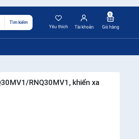
0
Tìm kiếm
Yêu thích
Tài khoản
Giỏ hàng
HNQ30MV1/RNQ30MV1, khiển xa