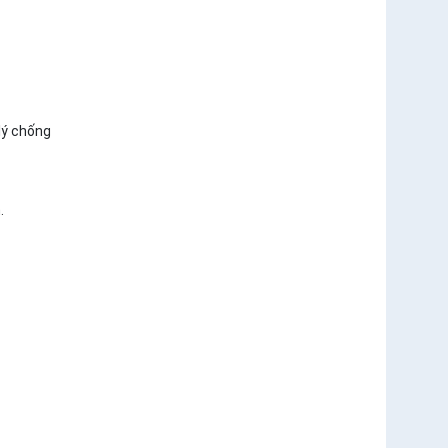
lý chống
.