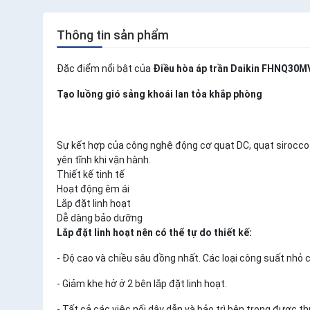
Thông tin sản phẩm
Đặc điểm nổi bật của
Điều hòa áp trần Daikin FHNQ30
Tạo luồng gió sảng khoái lan tỏa khắp phòng
Sự kết hợp của công nghệ động cơ quạt DC, quạt sirocco 
yên tĩnh khi vận hành.
Thiết kế tinh tế
Hoạt động êm ái
Lắp đặt linh hoạt
Dễ dàng bảo dưỡng
Lắp đặt linh hoạt nên có thể tự do thiết kế:
- Độ cao và chiều sâu đồng nhất. Các loại công suất nhỏ c
- Giảm khe hở ở 2 bên lắp đặt linh hoạt.
- Tất cả các việc nối dây dẫn và bảo trì bên trong được thự