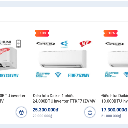
- 13%
- 18%
00BTU inverter
Điều hòa Daikin 1 chiều
Điều hòa Daiki
MV
24.000BTU inverter FTKF71ZVMV
18.000BTU in
25.300.000₫
17.300.000₫
29.000.000₫
21.000.000₫