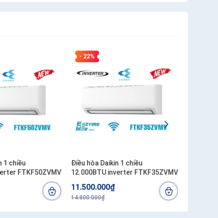
- 22%
- 15%
n 1 chiều
Điều hòa Daikin 1 chiều
Điều hòa 
verter FTKF50ZVMV
12.000BTU inverter FTKF35ZVMV
FTXM71
11.500.000₫
37.000.
14.800.000₫
43.500.00