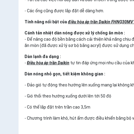
- Các ống cũng được lắp đặt dễ dàng hơn.
Tính năng nổi bật của
điều hòa áp trần Daikin FHNQ30M
Cánh tản nhiệt dàn nóng được xử lý chống ăn mòn :
- Để nâng cao độ bền bằng cách cải thiện khả năng chịu 
ăn mòn (đã được xử lý sơ bộ bằng acryl) được sử dụng cho
Dàn lạnh đa dạng :
-
Điều hòa áp trần Daikin
tự tin đáp ứng mọi nhu cầu của k
Dàn nóng nhỏ gọn, tiết kiệm không gian :
- Đảo gió tự động theo hướng lên xuống mang lại không kh
- Gió thổi theo hướng xuống dưới lên tới 50 độ
- Có thể lắp đặt trên trần cao 3,5m
- Chương trình làm khô, hút ẩm được điều khiển bằng bộ vi