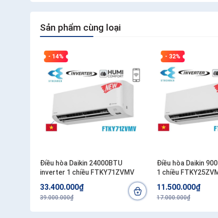
Sản phẩm cùng loại
- 14%
- 32%
Điều hòa Daikin 24000BTU
Điều hòa Daikin 90
inverter 1 chiều FTKY71ZVMV
1 chiều FTKY25ZV
33.400.000₫
11.500.000₫
39.000.000₫
17.000.000₫