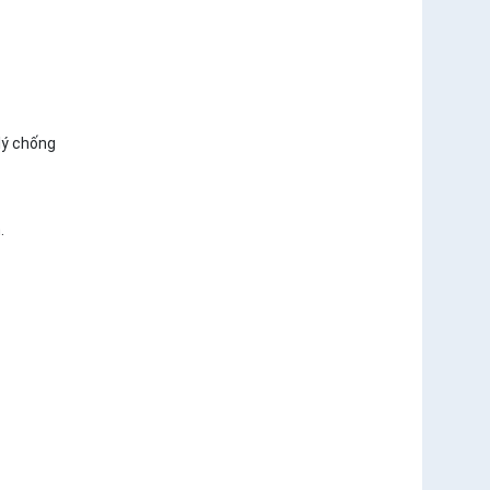
lý chống
.