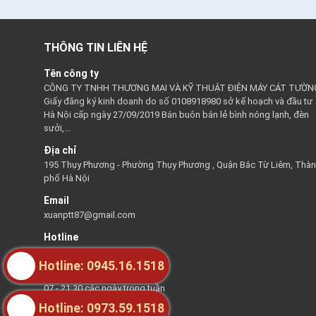
THÔNG TIN LIÊN HỆ
Tên công ty
CÔNG TY TNHH THƯƠNG MẠI VÀ KỸ THUẬT ĐIỆN MÁY CÁT TƯỜN
Giấy đăng ký kinh doanh do số 0108918980 sở kế hoạch và đầu tư
Hà Nội cấp ngày 27/09/2019 Bán buôn bán lẻ bình nóng lạnh, đèn
sưởi,...
Địa chỉ
195 Thụy Phương - Phường Thụy Phương , Quận Bắc Từ Liêm, Thà
phố Hà Nội
Email
xuanptt87@gmail.com
Hotline
0945161518
Hotline: 0945.16.1518
Thời gian hỗ trợ
07 - 21:30 các ngày trong tuần
Hotline: 0973.59.1518