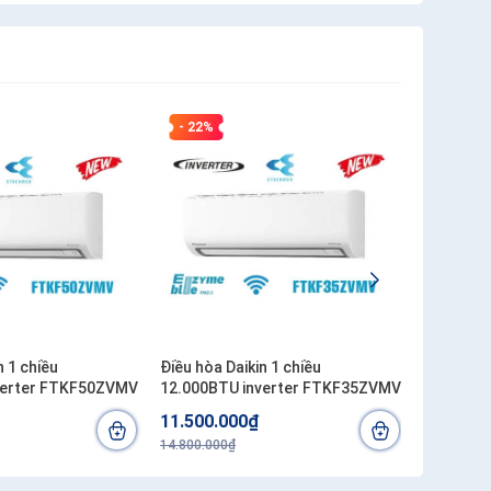
- 22%
- 15%
n 1 chiều
Điều hòa Daikin 1 chiều
Điều hòa 
verter FTKF50ZVMV
12.000BTU inverter FTKF35ZVMV
FTXM71
11.500.000₫
37.000.
14.800.000₫
43.500.00