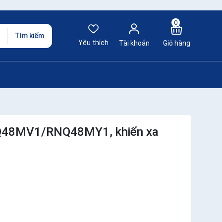
0
Tìm kiếm
Yêu thích
Tài khoản
Giỏ hàng
HNQ48MV1/RNQ48MY1, khiển xa