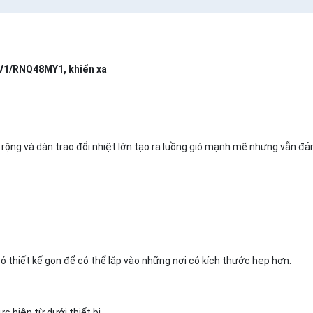
V1/RNQ48MY1, khiển xa
rộng và dàn trao đổi nhiệt lớn tạo ra luồng gió mạnh mẽ nhưng vẫn đ
ó thiết kế gọn để có thể lắp vào những nơi có kích thước hẹp hơn.
c hiện từ dưới thiết bị.