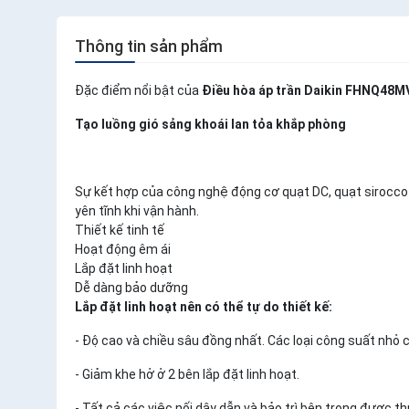
Thông tin sản phẩm
Đặc điểm nổi bật của
Điều hòa áp trần Daikin FHNQ48M
Tạo luồng gió sảng khoái lan tỏa khắp phòng
Sự kết hợp của công nghệ động cơ quạt DC, quạt sirocco 
yên tĩnh khi vận hành.
Thiết kế tinh tế
Hoạt động êm ái
Lắp đặt linh hoạt
Dễ dàng bảo dưỡng
Lắp đặt linh hoạt nên có thể tự do thiết kế:
- Độ cao và chiều sâu đồng nhất. Các loại công suất nhỏ c
- Giảm khe hở ở 2 bên lắp đặt linh hoạt.
- Tất cả các việc nối dây dẫn và bảo trì bên trong được thự