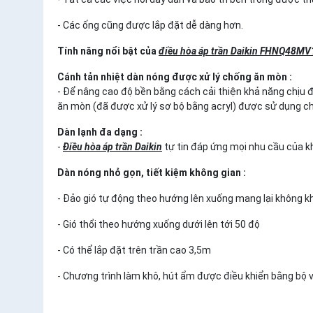
- Các ống cũng được lắp đặt dễ dàng hơn.
Tính năng nổi bật của
điều hòa áp trần Daikin FHNQ48M
Cánh tản nhiệt dàn nóng được xử lý chống ăn mòn :
- Để nâng cao độ bền bằng cách cải thiện khả năng chịu 
ăn mòn (đã được xử lý sơ bộ bằng acryl) được sử dụng cho
Dàn lạnh đa dạng :
-
Điều hòa áp trần Daikin
tự tin đáp ứng mọi nhu cầu của k
Dàn nóng nhỏ gọn, tiết kiệm không gian :
- Đảo gió tự động theo hướng lên xuống mang lại không kh
- Gió thổi theo hướng xuống dưới lên tới 50 độ
- Có thể lắp đặt trên trần cao 3,5m
- Chương trình làm khô, hút ẩm được điều khiển bằng bộ vi