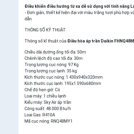
Điều khiển điều hướng từ xa dễ sử dụng với tính năng Lậ
- Đơn giản, thiết kế hiện đại với màu trắng tươi phù hợp 
dẫn
THÔNG SỐ KỸ THUẬT
Thông số kĩ thuật của
Điều hòa áp trần Daikin FHNQ48
Chiều dài dường ống tối đa: 50m
Chênh lệch độ cao tối đa: 30m
Trọng lượng cục nóng: 97 Kg
Trọng lượng cục lạnh: 35 kg
Kích thước cục nóng: 1.430x940x320mm
Kích thước cục lạnh: 195x1.590x680mm
Chế độ hẹn giờ: Có
Loại máy: 1 chiều lạnh
Kiểu máy: Sky Air áp trần
Công suất: 48.000 Btu/h
Loại Gas: R410A
Mã cục nóng: RNQ48MY1