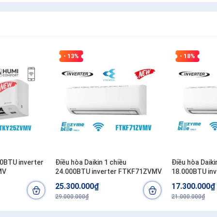
- 13%
- 18%
00BTU inverter
Điều hòa Daikin 1 chiều
Điều hòa Daiki
MV
24.000BTU inverter FTKF71ZVMV
18.000BTU in
25.300.000₫
17.300.000₫
29.000.000₫
21.000.000₫