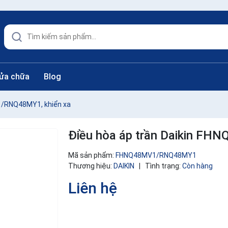
sửa chữa
Blog
1/RNQ48MY1, khiển xa
Điều hòa áp trần Daikin F
Mã sản phẩm:
FHNQ48MV1/RNQ48MY1
Thương hiệu:
DAIKIN
|
Tình trạng:
Còn hàng
Liên hệ