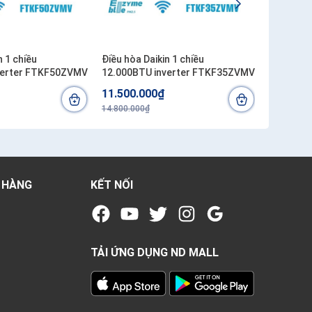
n 1 chiều
Điều hòa Daikin 1 chiều
Điều hòa 
verter FTKF50ZVMV
12.000BTU inverter FTKF35ZVMV
FTXM71
11.500.000₫
37.000.
14.800.000₫
43.500.00
 HÀNG
KẾT NỐI
TẢI ỨNG DỤNG ND MALL