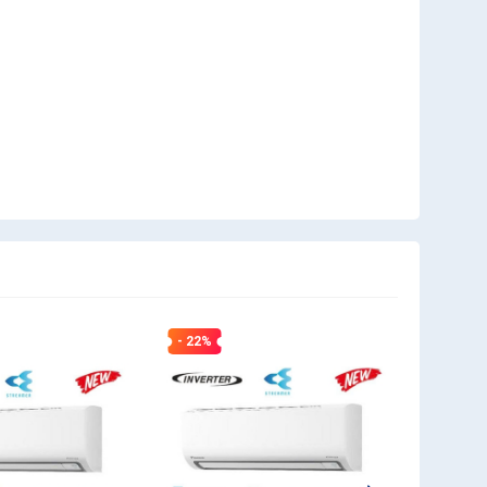
- 22%
- 15%