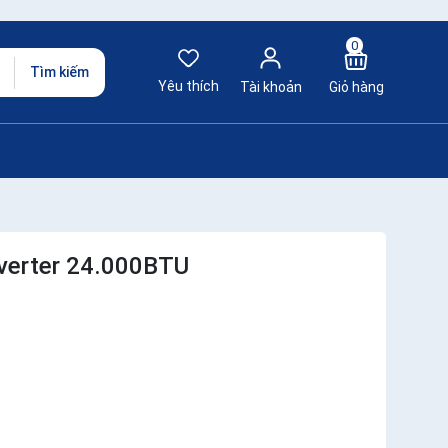
0
Tìm kiếm
Yêu thích
Tài khoản
Giỏ hàng
inverter 24.000BTU