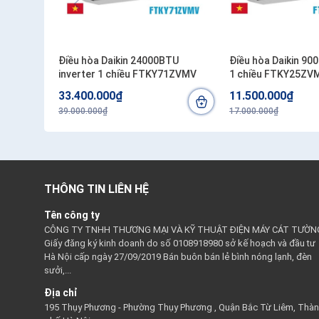
Điều hòa Daikin 24000BTU
Điều hòa Daikin 90
inverter 1 chiều FTKY71ZVMV
1 chiều FTKY25ZV
33.400.000₫
11.500.000₫
39.000.000₫
17.000.000₫
THÔNG TIN LIÊN HỆ
Tên công ty
CÔNG TY TNHH THƯƠNG MẠI VÀ KỸ THUẬT ĐIỆN MÁY CÁT TƯỜN
Giấy đăng ký kinh doanh do số 0108918980 sở kế hoạch và đầu tư
Hà Nội cấp ngày 27/09/2019 Bán buôn bán lẻ bình nóng lạnh, đèn
sưởi,...
Địa chỉ
195 Thụy Phương - Phường Thụy Phương , Quận Bắc Từ Liêm, Thà