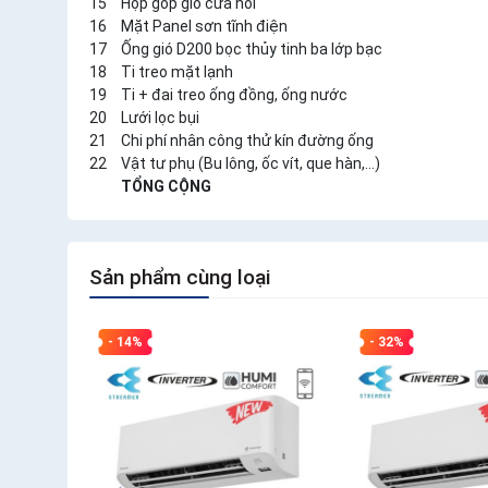
15
Hộp góp gió cửa hồi
16
Mặt Panel sơn tĩnh điện
17
Ống gió D200 bọc thủy tinh ba lớp bạc
18
Ti treo mặt lạnh
19
Ti + đai treo ống đồng, ống nước
20
Lưới lọc bụi
21
Chi phí nhân công thử kín đường ống
22
Vật tư phụ (Bu lông, ốc vít, que hàn,…)
TỔNG CỘNG
Sản phẩm cùng loại
- 14%
- 32%