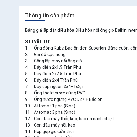
Thông tin sản phẩm
Bảng giá lắp đặt điều hòa Điều hòa nối ống gió Daikin
STT
VẬT TƯ
1
Ống đồng Ruby, Bảo ôn đơn Superlon, Băng cuốn, c
2
Giá đỡ cục nóng
3
Công lắp máy nối ống gió
4
Dây điện 2x1.5 Trần Phú
5
Dây điện 2x2.5 Trần Phú
6
Dây điện 2x4 Trần Phú
7
Dây cáp nguồn 3x4+1x2,5
8
Ống thoát nước cứng PVC
9
Ống nước ngưng PVC D27 + Bảo ôn
10
Attomat 1 pha (Sino)
11
Attomat 3 pha (Sino)
12
Côn đầu máy thổi, keo, bảo ôn cách nhiệt
13
Côn đầu máy hồi, keo
14
Hộp góp gió cửa thổi