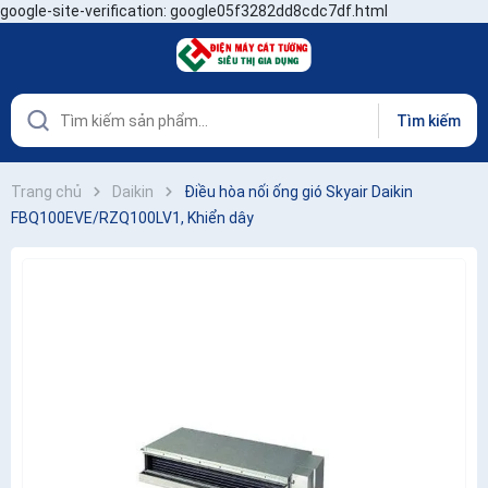
google-site-verification: google05f3282dd8cdc7df.html
Tìm kiếm
Trang chủ
Daikin
Điều hòa nối ống gió Skyair Daikin
FBQ100EVE/RZQ100LV1, Khiển dây