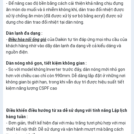
- Để nâng cao độ bền bằng cách cải thiện khả năng chịu đựng
ăn mòn do muối và ô nhiễm không khí, dàn trao đổi nhiệt được
xử lý chống ăn mòn (đã được xử lý sơ bộ bằng acryl) được sử
dụng cho dàn trao đổi nhiệt tại dàn nóng.
Dàn lạnh đa dạng :
-
Điều hòa nối ống gió
của Daikin tự tin đáp ứng mọi nhu cầu của
khách hàng nhờ vào dãy dàn lạnh đa dạng về cả kiểu dáng và
nguồn điện.
Dàn nóng nhỏ gọn, tiết kiệm không gian :
- So với model không Inverter trước đây, dàn nóng mới nhỏ gọn
hơn với chiều cao chỉ còn 990mm. Dễ dàng lắp đặt ở những nơi
không gian bị giới hạn, trong khi vẫn duy trì được hiệu suất tiết
kiệm năng lượng CSPF cao
Điều khiển điều hướng từ xa dễ sử dụng với tính năng Lập lịch
hàng tuần :
- Đơn giản, thiết kế hiện đại với màu trắng tươi phù hợp với mọi
thiết kế nội thất. Dễ sử dụng và vận hành mượt mà bằng cách