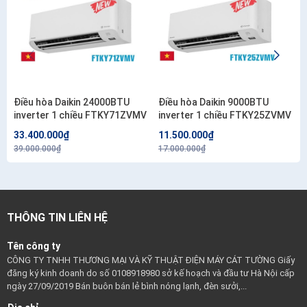
Điều hòa Daikin 24000BTU
Điều hòa Daikin 9000BTU
inverter 1 chiều FTKY71ZVMV
inverter 1 chiều FTKY25ZVMV
33.400.000₫
11.500.000₫
39.000.000₫
17.000.000₫
THÔNG TIN LIÊN HỆ
Tên công ty
CÔNG TY TNHH THƯƠNG MẠI VÀ KỸ THUẬT ĐIỆN MÁY CÁT TƯỜNG Giấy
đăng ký kinh doanh do số 0108918980 sở kế hoạch và đầu tư Hà Nội cấp
ngày 27/09/2019 Bán buôn bán lẻ bình nóng lạnh, đèn sưởi,...