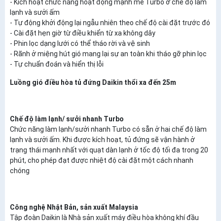
- Kích hoạt chức năng hoạt động mạnh mẽ Turbo ở chế độ làm
lạnh và sưởi ấm
- Tự động khởi động lại ngẫu nhiên theo chế độ cài đặt trước đó
- Cài đặt hẹn giờ từ điều khiển từ xa không dây
- Phin lọc dạng lưới có thể tháo rời và vệ sinh
- Rãnh ở miệng hút gió mang lại sự an toàn khi tháo gỡ phin lọc
- Tự chuẩn đoán và hiển thị lỗi
Luồng gió điều hòa tủ đứng Daikin thổi xa đến 25m
Chế độ làm lạnh/ sưởi nhanh Turbo
Chức năng làm lạnh/sưởi nhanh Turbo có sẵn ở hai chế độ làm
lạnh và sưởi ấm. Khi được kích hoạt, tủ đứng sẽ vận hành ở
trạng thái mạnh nhất với quạt dàn lạnh ở tốc độ tối đa trong 20
phút, cho phép đạt được nhiệt độ cài đặt một cách nhanh
chóng
Công nghệ Nhật Bản, sản xuất Malaysia
Tập đoàn Daikin là Nhà sản xuất máy điều hòa không khí đầu