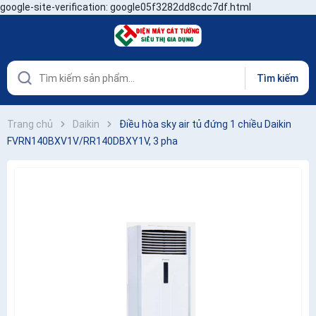
google-site-verification: google05f3282dd8cdc7df.html
Tìm kiếm
Trang chủ
Daikin
Điều hòa sky air tủ đứng 1 chiều Daikin
FVRN140BXV1V/RR140DBXY1V, 3 pha