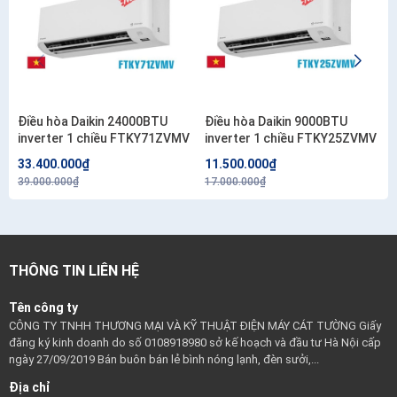
Điều hòa Daikin 24000BTU
Điều hòa Daikin 9000BTU
inverter 1 chiều FTKY71ZVMV
inverter 1 chiều FTKY25ZVMV
33.400.000₫
11.500.000₫
39.000.000₫
17.000.000₫
THÔNG TIN LIÊN HỆ
Tên công ty
CÔNG TY TNHH THƯƠNG MẠI VÀ KỸ THUẬT ĐIỆN MÁY CÁT TƯỜNG Giấy
đăng ký kinh doanh do số 0108918980 sở kế hoạch và đầu tư Hà Nội cấp
ngày 27/09/2019 Bán buôn bán lẻ bình nóng lạnh, đèn sưởi,...
Địa chỉ