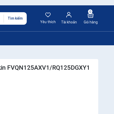
0
Tìm kiếm
Yêu thích
Tài khoản
Giỏ hàng
Daikin FVQN125AXV1/RQ125DGXY1