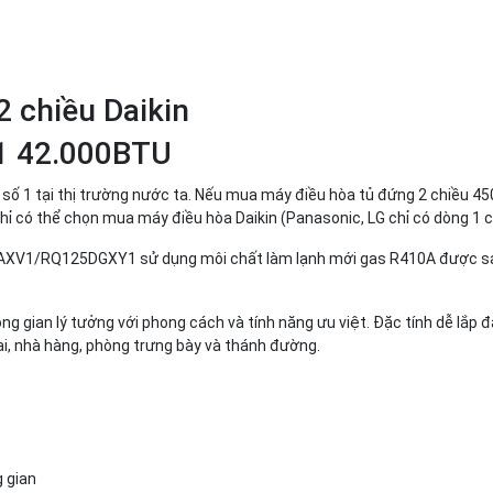
2 chiều Daikin
 42.000BTU
ế số 1 tại thị trường nước ta. Nếu mua máy điều hòa tủ đứng 2 chiều 
hỉ có thể chọn mua máy điều hòa Daikin (Panasonic, LG chỉ có dòng 1 c
5AXV1/RQ125DGXY1 sử dụng môi chất làm lạnh mới gas R410A được sả
g gian lý tưởng với phong cách và tính năng ưu việt. Đặc tính dễ lắp đ
i, nhà hàng, phòng trưng bày và thánh đường.
g gian