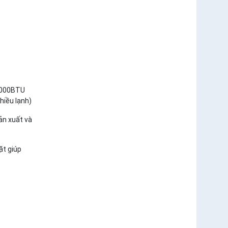
45000BTU
hiều lạnh)
n xuất và
ặt giúp