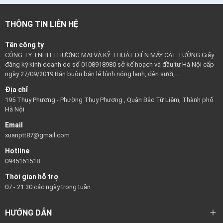
THÔNG TIN LIÊN HỆ
Tên công ty
CÔNG TY TNHH THƯƠNG MẠI VÀ KỸ THUẬT ĐIỆN MÁY CÁT TƯỜNG Giấy
đăng ký kinh doanh do số 0108918980 sở kế hoạch và đầu tư Hà Nội cấp
ngày 27/09/2019 Bán buôn bán lẻ bình nóng lạnh, đèn sưởi,...
Địa chỉ
195 Thụy Phương - Phường Thụy Phương , Quận Bắc Từ Liêm, Thành phố
Hà Nội
Email
xuanptt87@gmail.com
Hotline
0945161518
Thời gian hỗ trợ
07 - 21:30 các ngày trong tuần
HƯỚNG DẪN