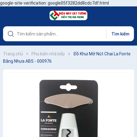
google-site-verification: google05f3282dd8cdc7df.html
Tìm kiếm
Trang chủ
Phụ kiện nhà bếp
Đồ Khui Mở Nút Chai La Fonte
Bằng Nhựa ABS - 000976