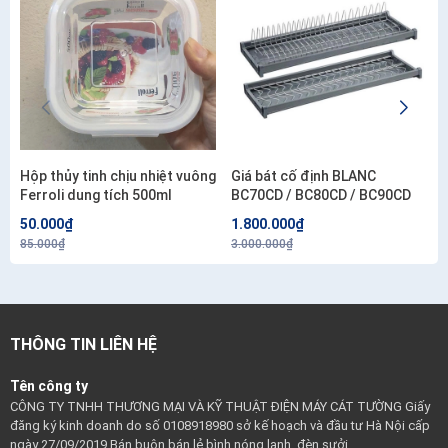
Hộp thủy tinh chịu nhiệt vuông
Giá bát cố định BLANC
Ferroli dung tích 500ml
BC70CD / BC80CD / BC90CD
50.000₫
1.800.000₫
85.000₫
3.000.000₫
THÔNG TIN LIÊN HỆ
Tên công ty
CÔNG TY TNHH THƯƠNG MẠI VÀ KỸ THUẬT ĐIỆN MÁY CÁT TƯỜNG Giấy
đăng ký kinh doanh do số 0108918980 sở kế hoạch và đầu tư Hà Nội cấp
ngày 27/09/2019 Bán buôn bán lẻ bình nóng lạnh, đèn sưởi,...