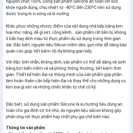
nguyên chất 100%. Dòng sản phẩm Silicone an toàn với sức
khỏe người dùng, chịu nhiệt từ -40ºC đến 230ºC nên sử dụng
được trong lò vi sóng và lò nướng.
Khắc phục những nhược điểm của vật dụng nhà bếp bằng kim
loại như: nặng, dễ gỉ sét, cồng kềnh... sản phẩm rất bền bỉ, không
ố bẩn hay dính màu từ thực phẩm dù sử dụng trong thời gian
dài. Đặc biệt, nguyên liệu Silicon mềm dẻo, gọn nhẹ dễ dàng bảo
quản còn giúp tiết kiệm tối đa không gian bếp.
Với đặc tính nhẵn, không dính, sản phẩm có thể dễ dàng vệ sinh
bằng bọt biển mềm và xà phòng thông thường, tiết kiệm thời
gian. Thiết kế hiện đại và thông minh của sản phẩm góp phần
làm hoàn thiện căn bếp hiện đại và thay thế cho những dụng cụ
kim loại gỉ sét và những chiếc khăn tự chế cũ kỹ.
Đặc biệt, sử dụng sản phẩm Silicone là xu hướng tiêu dùng an
toàn cho gia đình có trẻ nhỏ, do nguyên liệu silicon không gây
phản ứng với thực phẩm hay chất phụ gia chế biến nào.
Thông tin sản phẩm: