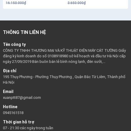
16.150.000₫
3.650.000₫
THÔNG TIN LIÊN HỆ
Tên công ty
CÔNG TY TNHH THƯƠNG MẠI VÀ KỸ THUẬT ĐIỆN MÁY CÁT TƯỜNG Giấy
đăng ký kinh doanh do số 0108918980 sở kế hoạch và đầu tư Hà Nội cấp
ngày 27/09/2019 Bán buôn bán lẻ bình nóng lạnh, đèn sưởi,...
Địa chỉ
195 Thụy Phương - Phường Thụy Phương , Quận Bắc Từ Liêm, Thành phố
Hà Nội
Email
xuanptt87@gmail.com
Hotline
0945161518
Thời gian hỗ trợ
07 - 21:30 các ngày trong tuần