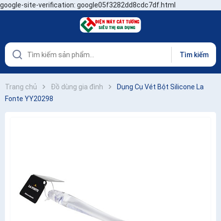
google-site-verification: google05f3282dd8cdc7df.html
Tìm kiếm
Trang chủ
Đồ dùng gia đình
Dụng Cụ Vét Bột Silicone La
Fonte YY20298