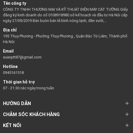
Tên công ty
CÔNG TY TNHH THƯƠNG MẠI VÀ KỸ THUẬT ĐIỆN MÁY CÁT TƯỜNG Giấy
đăng ký kinh doanh do số 0108918980 sở kế hoạch và đầu tư Hà Nội cấp
ngày 27/09/2019 Bán buôn bán lẻ bình nóng lạnh, đèn sưởi,...
Địa chỉ
195 Thụy Phương - Phường Thụy Phương , Quận Bắc Từ Liêm, Thành phố
Hà Nội
Email
xuanptt87@gmail.com
Hotline
0945161518
Thời gian hỗ trợ
07 - 21:30 các ngày trong tuần
HƯỚNG DẪN
CHĂM SÓC KHÁCH HÀNG
KẾT NỐI