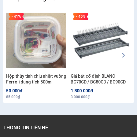
- 41%
- 40%
Hộp thủy tinh chịu nhiệt vuông
Giá bát cố định BLANC
Ferroli dung tích 500ml
BC70CD / BC80CD / BC90CD
50.000₫
1.800.000₫
85.000₫
3.000.000₫
THÔNG TIN LIÊN HỆ