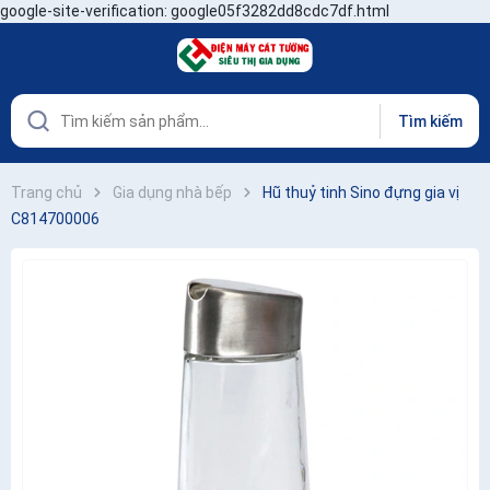
google-site-verification: google05f3282dd8cdc7df.html
Tìm kiếm
Trang chủ
Gia dụng nhà bếp
Hũ thuỷ tinh Sino đựng gia vị
C814700006