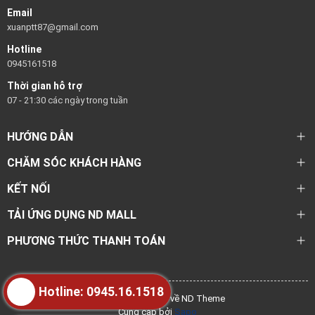
Email
xuanptt87@gmail.com
Hotline
0945161518
Thời gian hỗ trợ
07 - 21:30 các ngày trong tuần
HƯỚNG DẪN
CHĂM SÓC KHÁCH HÀNG
KẾT NỐI
TẢI ỨNG DỤNG ND MALL
PHƯƠNG THỨC THANH TOÁN
Hotline: 0945.16.1518
@ Bản quyền thuộc về ND Theme
Cung cấp bởi
Sapo