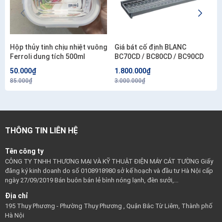
Hộp thủy tinh chịu nhiệt vuông
Giá bát cố định BLANC
Ferroli dung tích 500ml
BC70CD / BC80CD / BC90CD
50.000₫
1.800.000₫
85.000₫
3.000.000₫
THÔNG TIN LIÊN HỆ
Tên công ty
CÔNG TY TNHH THƯƠNG MẠI VÀ KỸ THUẬT ĐIỆN MÁY CÁT TƯỜNG Giấy
đăng ký kinh doanh do số 0108918980 sở kế hoạch và đầu tư Hà Nội cấp
ngày 27/09/2019 Bán buôn bán lẻ bình nóng lạnh, đèn sưởi,...
Địa chỉ
195 Thụy Phương - Phường Thụy Phương , Quận Bắc Từ Liêm, Thành phố
Hà Nội