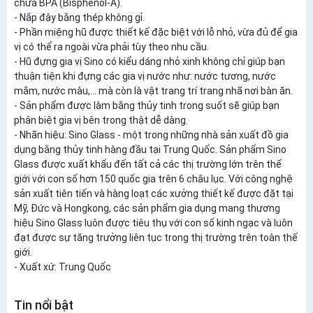
chứa BPA (Bisphenol-A).
- Nắp đậy bằng thép không gỉ.
- Phần miệng hũ được thiết kế đặc biệt với lỗ nhỏ, vừa đủ để gia
vị có thể ra ngoài vừa phải tùy theo nhu cầu.
- Hũ đựng gia vị Sino có kiểu dáng nhỏ xinh không chỉ giúp bạn
thuận tiện khi đựng các gia vị nước như: nước tương, nước
mắm, nước màu,… mà còn là vật trang trí trang nhã nơi bàn ăn.
- Sản phẩm được làm bằng thủy tinh trong suốt sẽ giúp bạn
phân biệt gia vị bên trong thật dễ dàng.
- Nhãn hiệu: Sino Glass - một trong những nhà sản xuất đồ gia
dụng bằng thủy tinh hàng đầu tại Trung Quốc. Sản phẩm Sino
Glass được xuất khẩu đến tất cả các thị trường lớn trên thế
giới với con số hơn 150 quốc gia trên 6 châu lục. Với công nghệ
sản xuất tiên tiến và hàng loạt các xưởng thiết kế được đặt tại
Mỹ, Đức và Hongkong, các sản phẩm gia dụng mang thương
hiệu Sino Glass luôn được tiêu thụ với con số kinh ngạc và luôn
đạt được sự tăng trưởng liên tục trong thị trường trên toàn thế
giới.
- Xuất xứ: Trung Quốc
Tin nổi bật