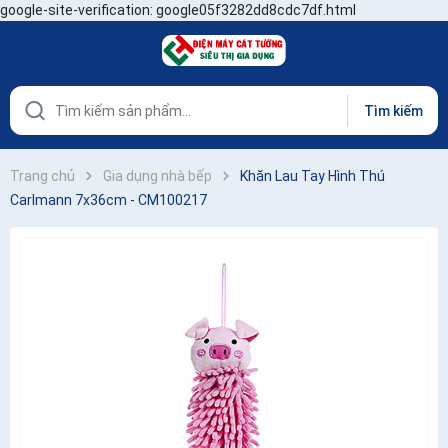
google-site-verification: google05f3282dd8cdc7df.html
Tìm kiếm
Trang chủ
Gia dụng nhà bếp
Khăn Lau Tay Hình Thú
Carlmann 7x36cm - CM100217