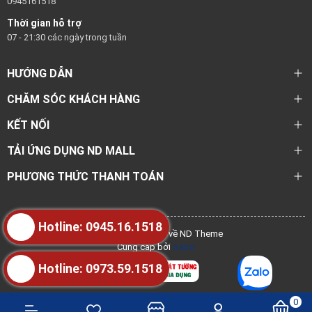
0945161518
Thời gian hỗ trợ
07 - 21:30 các ngày trong tuần
HƯỚNG DẪN
CHĂM SÓC KHÁCH HÀNG
KẾT NỐI
TẢI ỨNG DỤNG ND MALL
PHƯƠNG THỨC THANH TOÁN
Hotline: 0945.16.1518
@ Bản quyền thuộc về ND Theme
Cung cấp bởi
Sapo
Hotline: 0973.59.1518
0