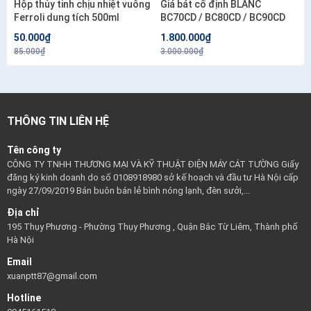
Hộp thủy tinh chịu nhiệt vuông
Giá bát cố định BLANC
Ferroli dung tích 500ml
BC70CD / BC80CD / BC90CD
50.000₫
1.800.000₫
85.000₫
3.000.000₫
THÔNG TIN LIÊN HỆ
Tên công ty
CÔNG TY TNHH THƯƠNG MẠI VÀ KỸ THUẬT ĐIỆN MÁY CÁT TƯỜNG Giấy
đăng ký kinh doanh do số 0108918980 sở kế hoạch và đầu tư Hà Nội cấp
ngày 27/09/2019 Bán buôn bán lẻ bình nóng lạnh, đèn sưởi,...
Địa chỉ
195 Thụy Phương - Phường Thụy Phương , Quận Bắc Từ Liêm, Thành phố
Hà Nội
Email
xuanptt87@gmail.com
Hotline