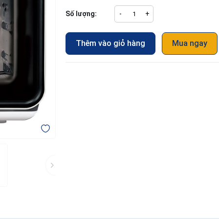
Số lượng:
-
+
Thêm vào giỏ hàng
Mua ngay