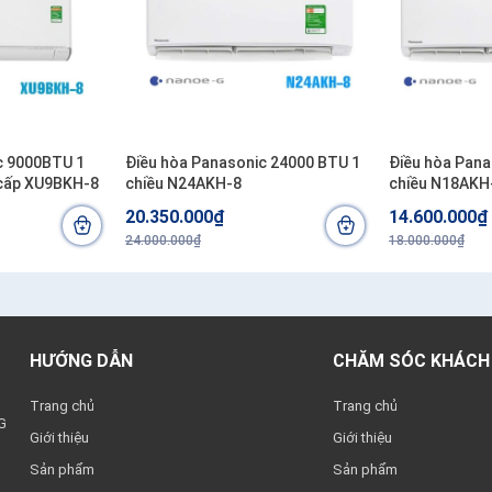
c 9000BTU 1
Điều hòa Panasonic 24000 BTU 1
Điều hòa Pana
 cấp XU9BKH-8
chiều N24AKH-8
chiều N18AKH
20.350.000₫
14.600.000₫
24.000.000₫
18.000.000₫
HƯỚNG DẪN
CHĂM SÓC KHÁCH
Trang chủ
Trang chủ
G
Giới thiệu
Giới thiệu
Sản phẩm
Sản phẩm