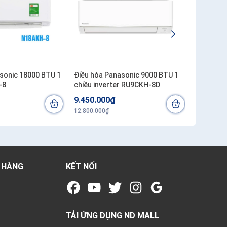
sonic 18000 BTU 1
Điều hòa Panasonic 9000 BTU 1
Điều hòa 
-8
chiều inverter RU9CKH-8D
18000 BT
9.450.000₫
17.800.
12.800.000₫
22.500.00
 HÀNG
KẾT NỐI
TẢI ỨNG DỤNG ND MALL