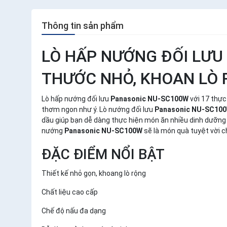
Thông tin sản phẩm
LÒ HẤP NƯỚNG ĐỐI LƯU
THƯỚC NHỎ, KHOAN LÒ
Lò hấp nướng đối lưu
Panasonic NU-SC100W
với 17 thực
thơm ngon như ý. Lò nướng đối lưu
Panasonic NU-SC10
dầu giúp bạn dễ dàng thực hiện món ăn nhiều dinh dưỡng 
nướng
Panasonic NU-SC100W
sẽ là món quà tuyệt vời ch
ĐẶC ĐIỂM NỔI BẬT
Thiết kế nhỏ gọn, khoang lò rộng
Chất liệu cao cấp
Chế độ nấu đa dạng