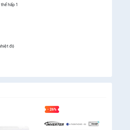
 thể hấp 1
nhiệt độ
- 26%
- 21%