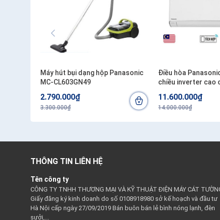
Máy hút bụi dạng hộp Panasonic
Điều hòa Panasoni
MC-CL603GN49
chiều inverter cao
2.790.000₫
11.600.000₫
3.300.000₫
14.000.000₫
THÔNG TIN LIÊN HỆ
Tên công ty
CÔNG TY TNHH THƯƠNG MẠI VÀ KỸ THUẬT ĐIỆN MÁY CÁT TƯỜN
Giấy đăng ký kinh doanh do số 0108918980 sở kế hoạch và đầu tư
Hà Nội cấp ngày 27/09/2019 Bán buôn bán lẻ bình nóng lạnh, đèn
sưởi,...