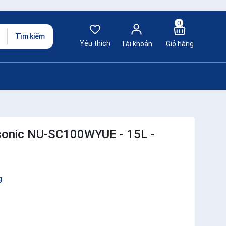
0
Tìm kiếm
Yêu thích
Tài khoản
Giỏ hàng
sonic NU-SC100WYUE - 15L -
g