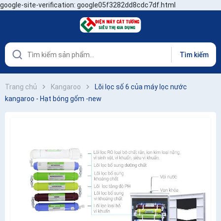
google-site-verification: google05f3282dd8cdc7df.html
Tìm kiếm
Trang chủ
Kangaroo
Lõi lọc số 6 của máy lọc nước
kangaroo - Hạt bóng gốm -new