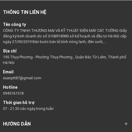
THÔNG TIN LIÊN HỆ
Tên công ty
CÔNG TY TNHH THƯƠNG MẠI VÀ KỸ THUẬT ĐIỆN MÁY CÁT TƯỜNG Giấy
đăng ký kinh doanh do số 0108918980 sở kế hoạch và đầu tư Hà Nội cấp
ngày 27/09/2019 Bán buôn bán lẻ bình nóng lạnh, đèn sưởi,...
Địa chỉ
195 Thụy Phương - Phường Thụy Phương , Quận Bắc Từ Liêm, Thành phố
Hà Nội
Email
xuanptt87@gmail.com
Hotline
0945161518
Thời gian hỗ trợ
07 - 21:30 các ngày trong tuần
HƯỚNG DẪN