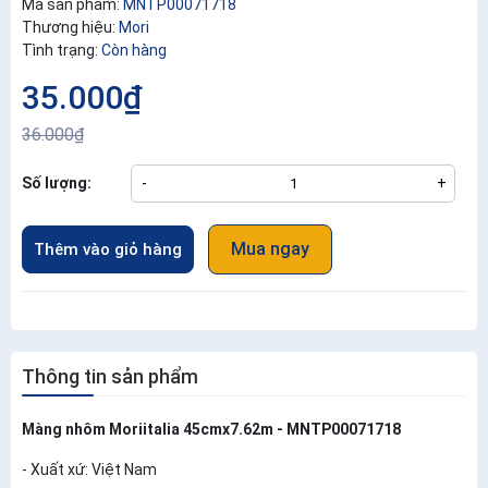
Mã sản phẩm:
MNTP00071718
Thương hiệu:
Mori
Tình trạng:
Còn hàng
35.000₫
36.000₫
Số lượng:
-
+
Mua ngay
Thêm vào giỏ hàng
Thông tin sản phẩm
Màng nhôm Moriitalia 45cmx7.62m - MNTP00071718
- Xuất xứ: Việt Nam