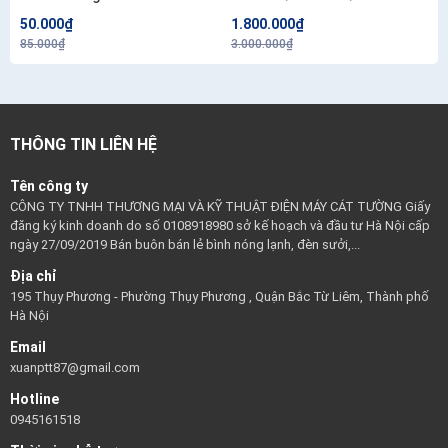
50.000₫
1.800.000₫
85.000₫
3.000.000₫
THÔNG TIN LIÊN HỆ
Tên công ty
CÔNG TY TNHH THƯƠNG MẠI VÀ KỸ THUẬT ĐIỆN MÁY CÁT TƯỜNG Giấy
đăng ký kinh doanh do số 0108918980 sở kế hoạch và đầu tư Hà Nội cấp
ngày 27/09/2019 Bán buôn bán lẻ bình nóng lạnh, đèn sưởi,...
Địa chỉ
195 Thụy Phương - Phường Thụy Phương , Quận Bắc Từ Liêm, Thành phố
Hà Nội
Email
xuanptt87@gmail.com
Hotline
0945161518