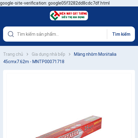
google-site-verification: google05f3282dd8cdc7df.html
Tìm kiếm
Trang chủ
Gia dụng nhà bếp
Màng nhôm Moriitalia
45cmx7.62m - MNTP00071718