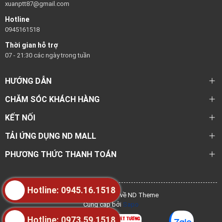
xuanptt87@gmail.com
Hotline
0945161518
Thời gian hỗ trợ
07 - 21:30 các ngày trong tuần
HƯỚNG DẪN
CHĂM SÓC KHÁCH HÀNG
KẾT NỐI
TẢI ỨNG DỤNG ND MALL
PHƯƠNG THỨC THANH TOÁN
Hotline: 0945.16.1518
@ Bản quyền thuộc về ND Theme
Cung cấp bởi
Sapo
Hotline: 0973.59.1518