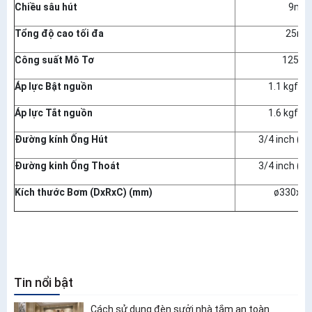
Chiều sâu hút
9m
Tổng độ cao tối đa
25m
Công suất Mô Tơ
125 W
Áp lực Bật nguồn
1.1 kgf/
Áp lực Tắt nguồn
1.6 kgf/
Đường kính Ống Hút
3/4 inch (
Đường kinh Ống Thoát
3/4 inch (
Kích thước Bơm (DxRxC) (mm)
ø330x42
Tin nổi bật
Cách sử dụng đèn sưởi nhà tắm an toàn