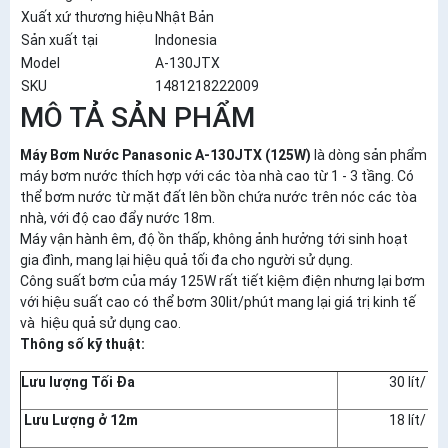
Xuất xứ thương hiệu
Nhật Bản
Sản xuất tại
Indonesia
Model
A-130JTX
SKU
1481218222009
MÔ TẢ SẢN PHẨM
Máy Bơm Nước Panasonic A-130JTX (125W)
là dòng sản phẩm
máy bơm nước thích hợp với các tòa nhà cao từ 1 - 3 tầng. Có
thể bơm nước từ mặt đất lên bồn chứa nước trên nóc các tòa
nhà, với độ cao đẩy nước 18m.
Máy vận hành êm, độ ồn thấp, không ảnh hưởng tới sinh hoạt
gia đình, mang lại hiệu quả tối đa cho người sử dụng.
Công suất bơm của máy 125W rất tiết kiệm điện nhưng lại bơm
với hiệu suất cao có thể bơm 30lit/phút mang lại giá trị kinh tế
và hiệu quả sử dụng cao.
Thông số kỹ thuật:
Lưu lượng Tối Đa
30 lít/ ph
Lưu Lượng ở 12m
18 lít/ ph