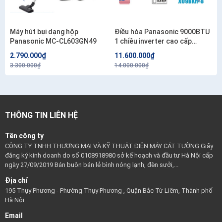
Máy hút bụi dạng hộp
Điều hòa Panasonic 9000BTU
Panasonic MC-CL603GN49
1 chiều inverter cao cấp
XU9BKH-8
2.790.000₫
11.600.000₫
3.300.000₫
14.000.000₫
THÔNG TIN LIÊN HỆ
Tên công ty
CÔNG TY TNHH THƯƠNG MẠI VÀ KỸ THUẬT ĐIỆN MÁY CÁT TƯỜNG Giấy
đăng ký kinh doanh do số 0108918980 sở kế hoạch và đầu tư Hà Nội cấp
ngày 27/09/2019 Bán buôn bán lẻ bình nóng lạnh, đèn sưởi,...
Địa chỉ
195 Thụy Phương - Phường Thụy Phương , Quận Bắc Từ Liêm, Thành phố
Hà Nội
Email