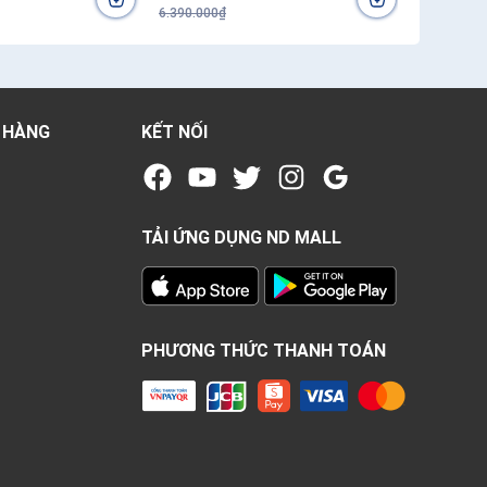
6.390.000₫
7.400.000₫
 HÀNG
KẾT NỐI
TẢI ỨNG DỤNG ND MALL
PHƯƠNG THỨC THANH TOÁN