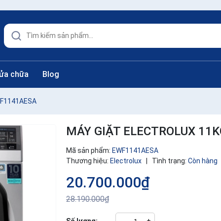
sửa chữa
Blog
WF1141AESA
MÁY GIẶT ELECTROLUX 11
Mã sản phẩm:
EWF1141AESA
Thương hiệu:
Electrolux
|
Tình trạng:
Còn hàng
20.700.000₫
28.190.000₫