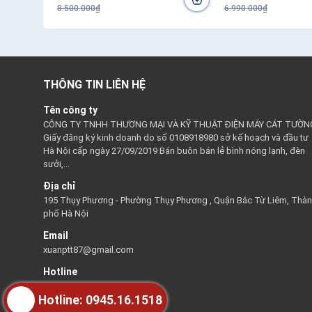
8.500.000₫
6.990.000₫
THÔNG TIN LIÊN HỆ
Tên công ty
CÔNG TY TNHH THƯƠNG MẠI VÀ KỸ THUẬT ĐIỆN MÁY CÁT TƯỜN
Giấy đăng ký kinh doanh do số 0108918980 sở kế hoạch và đầu tư
Hà Nội cấp ngày 27/09/2019 Bán buôn bán lẻ bình nóng lạnh, đèn
sưởi,...
Địa chỉ
195 Thụy Phương - Phường Thụy Phương , Quận Bắc Từ Liêm, Thà
phố Hà Nội
Email
xuanptt87@gmail.com
Hotline
0945161518
Hotline: 0945.16.1518
Thời gian hỗ trợ