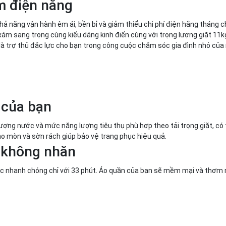
ệm điện năng
 năng vận hành êm ái, bền bỉ và giảm thiểu chi phí điện hằng tháng c
xám sang trọng cùng kiểu dáng kinh điển cùng với trọng lượng giặt 11
ẽ là trợ thủ đắc lực cho bạn trong công cuộc chăm sóc gia đình nhỏ của
 của bạn
ợng nước và mức năng lượng tiêu thụ phù hợp theo tải trọng giặt, có t
ao mòn và sờn rách giúp bảo vệ trang phục hiệu quả.
 không nhăn
ục nhanh chóng chỉ với 33 phút. Áo quần của bạn sẽ mềm mại và thơm