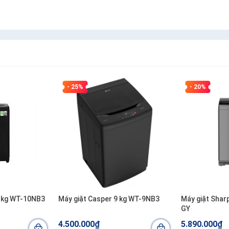
- 25%
- 20%
0 kg WT-10NB3
Máy giặt Casper 9 kg WT-9NB3
Máy giặt Shar
GY
4.500.000₫
5.890.000₫