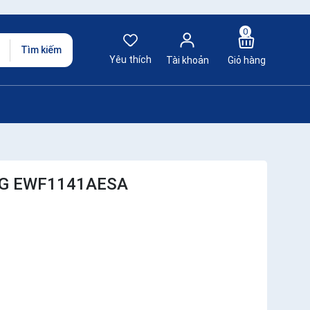
0
Tìm kiếm
Yêu thích
Tài khoản
Giỏ hàng
KG EWF1141AESA