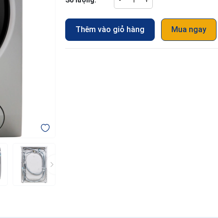
Số lượng:
-
+
Thêm vào giỏ hàng
Mua ngay