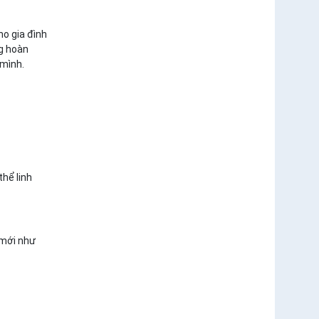
ho gia đình
kg hoàn
 mình.
hể linh
 mới như