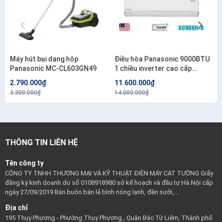
Máy hút bụi dạng hộp
Điều hòa Panasonic 9000BTU
Panasonic MC-CL603GN49
1 chiều inverter cao cấp
XU9BKH-8
2.790.000₫
11.600.000₫
3.300.000₫
14.000.000₫
THÔNG TIN LIÊN HỆ
Tên công ty
CÔNG TY TNHH THƯƠNG MẠI VÀ KỸ THUẬT ĐIỆN MÁY CÁT TƯỜNG Giấy
đăng ký kinh doanh do số 0108918980 sở kế hoạch và đầu tư Hà Nội cấp
ngày 27/09/2019 Bán buôn bán lẻ bình nóng lạnh, đèn sưởi,...
Địa chỉ
195 Thụy Phương - Phường Thụy Phương , Quận Bắc Từ Liêm, Thành phố