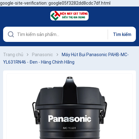
google-site-verification: google05f3282dd8cdc7df.html
Tìm kiếm
Trang chủ
Panasonic
Máy Hút Bụi Panasonic PAHB-MC-
YL631RN46 - Đen - Hàng Chính Hãng