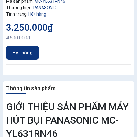
Mã sản phẩm:
MC-YL631RN46
Thương hiệu:
PANASONIC
Tình trạng:
Hết hàng
3.250.000₫
4.500.000₫
Hết hàng
Thông tin sản phẩm
GIỚI THIỆU SẢN PHẨM MÁY
HÚT BỤI PANASONIC MC-
YL631RN46