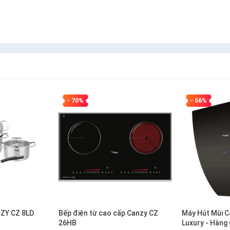
- 70%
- 56%
NZY CZ 8LD
Bếp điện từ cao cấp Canzy CZ
Máy Hút Mùi C
26HB
Luxury - Hàng