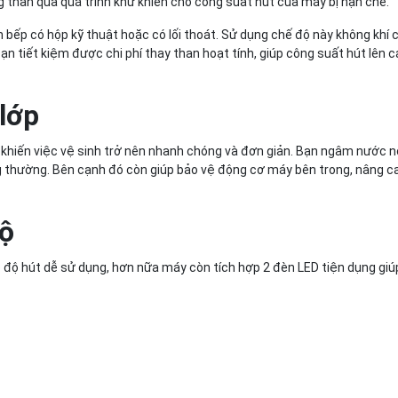
ng than qua quá trình khử khiến cho công suất hút của máy bị hạn chế.
n bếp có hộp kỹ thuật hoặc có lối thoát. Sử dụng chế độ này không khí 
n tiết kiệm được chi phí thay than hoạt tính, giúp công suất hút lên c
lớp
p khiến việc vệ sinh trở nên nhanh chóng và đơn giản. Bạn ngâm nước 
 thường. Bên cạnh đó còn giúp bảo vệ động cơ máy bên trong, nâng ca
độ
 độ hút dễ sử dụng, hơn nữa máy còn tích hợp 2 đèn LED tiện dụng giú