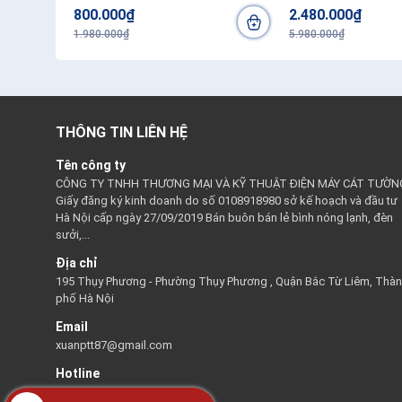
800.000₫
2.480.000₫
1.980.000₫
5.980.000₫
THÔNG TIN LIÊN HỆ
Tên công ty
CÔNG TY TNHH THƯƠNG MẠI VÀ KỸ THUẬT ĐIỆN MÁY CÁT TƯỜN
Giấy đăng ký kinh doanh do số 0108918980 sở kế hoạch và đầu tư
Hà Nội cấp ngày 27/09/2019 Bán buôn bán lẻ bình nóng lạnh, đèn
sưởi,...
Địa chỉ
195 Thụy Phương - Phường Thụy Phương , Quận Bắc Từ Liêm, Thà
phố Hà Nội
Email
xuanptt87@gmail.com
Hotline
0945161518