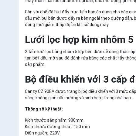
thay than 1 lần bởi phần lớn bụi bẩn, dầu mỡ đọng lại tro
Còn với chế độ hút đẩy trực tiếp bạn áp dụng cho các gia
dầu mỡ, bụi bẩn được đẩy ra bên ngoài theo đường dẫn, bạ
đồng thời giảm thấp độ ồn khi sử dụng máy.
Lưới lọc hợp kim nhôm 5 
2 tấm lưới lọc bằng nhôm 5 lớp bên dưới dễ dàng tháo lắ
tan bớt dầu mỡ sau đó đánh rửa bằng các chất tẩy thông
sản phẩm.
Bộ điều khiển với 3 cấp 
Canzy CZ 90EA được trang bị bộ điều khiển với 3 mức cấp
sáng không gian nấu nướng và sinh hoạt trong nhà bạn.
Thông số kỹ thuật:
Kích thước sản phẩm: 900mm
Kích thước đường thoát: 150 mm
Điện nguồn: 220V