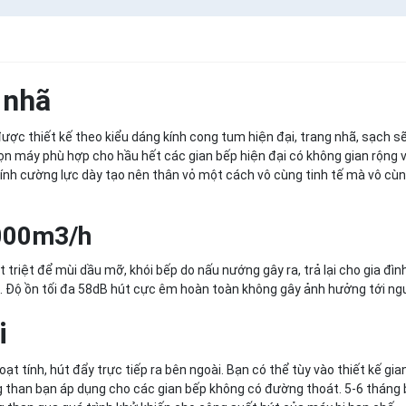
 nhã
ược thiết kế theo kiểu dáng kính cong tum hiện đại, trang nhã, sạch sẽ
ọn máy phù hợp cho hầu hết các gian bếp hiện đại có không gian rộng 
 kính cường lực dày tạo nên thân vỏ một cách vô cùng tinh tế mà vô cù
 1000m3/h
triệt để mùi dầu mỡ, khói bếp do nấu nướng gây ra, trả lại cho gia đì
. Độ ồn tối đa 58dB hút cực êm hoàn toàn không gây ảnh hưởng tới ng
i
t tính, hút đẩy trực tiếp ra bên ngoài. Bạn có thể tùy vào thiết kế gi
g than bạn áp dụng cho các gian bếp không có đường thoát. 5-6 tháng