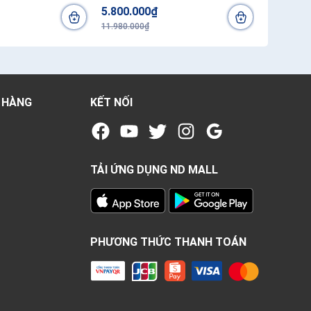
5.800.000₫
11.980.000₫
 HÀNG
KẾT NỐI
TẢI ỨNG DỤNG ND MALL
PHƯƠNG THỨC THANH TOÁN