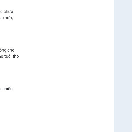
có chứa
ao hơn,
nóng cho
o tuổi thọ
p chiếu