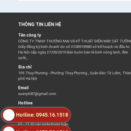
THÔNG TIN LIÊN HỆ
Tên công ty
CÔNG TY TNHH THƯƠNG MẠI VÀ KỸ THUẬT ĐIỆN MÁY CÁT TƯỜN
Giấy đăng ký kinh doanh do số 0108918980 sở kế hoạch và đầu tư
Hà Nội cấp ngày 27/09/2019 Bán buôn bán lẻ bình nóng lạnh, đèn
sưởi,...
Địa chỉ
195 Thụy Phương - Phường Thụy Phương , Quận Bắc Từ Liêm, Thà
phố Hà Nội
Email
xuanptt87@gmail.com
Hotline
0945161518
Hotline: 0945.16.1518
Thời gian hỗ trợ
07 - 21:30 các ngày trong tuần