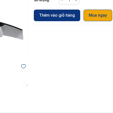
Số lượng:
-
+
Thêm vào giỏ hàng
Mua ngay