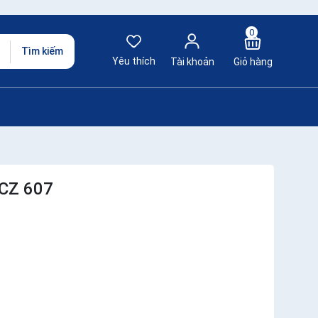
0
Tìm kiếm
Yêu thích
Tài khoản
Giỏ hàng
 CZ 607