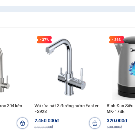
- 37%
- 36%
nox 304 kéo
Vòi rửa bát 3 đường nước Faster
Bình Đun Siêu 
FS928
MK-17SE
2.450.000₫
320.000₫
3.900.000₫
500.000₫