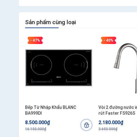
Sản phẩm cùng loại
- 47%
- 40%
Bếp Từ Nhập Khẩu BLANC
Vòi 2 đường nước i
BA999DI
rút Faster FS926S
8.500.000₫
2.180.000₫
16.150.000₫
3.650.000₫