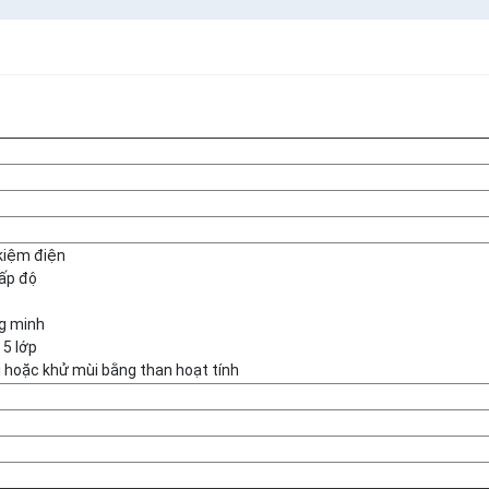
 kiệm điện
cấp độ
ng minh
 5 lớp
i hoặc khử mùi bằng than hoạt tính