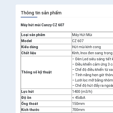
Thông tin sản phẩm
Máy hút mùi Canzy CZ 607
Loại sản phẩm
Máy Hút Mùi
Model
CZ 607
Kiểu dáng
Hút mùi kính cong
Chất liệu
Kính, Inox đen sang trọng
– Đèn Led siêu sáng tiết
– Điều khiển cảm ứng 3 
– Chế độ điều khiển từ xa
Thông số kỹ thuật
– Tính năng hẹn giờ thô
– Lưới lọc mỡ bằng nhôm
– Chế độ hút đẩy ra ngoà
Lực hút
1400 (m3/h)
Độ ồn
< 45dbA
Ống thoát
150mm
Kích thước
700mm