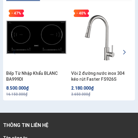
- 47%
- 40%
Bếp Từ Nhập Khẩu BLANC
Vòi 2 đường nước inox 304
BA999DI
kéo rút Faster FS926S
8.500.000₫
2.180.000₫
16.150.000₫
3.650.000₫
THÔNG TIN LIÊN HỆ