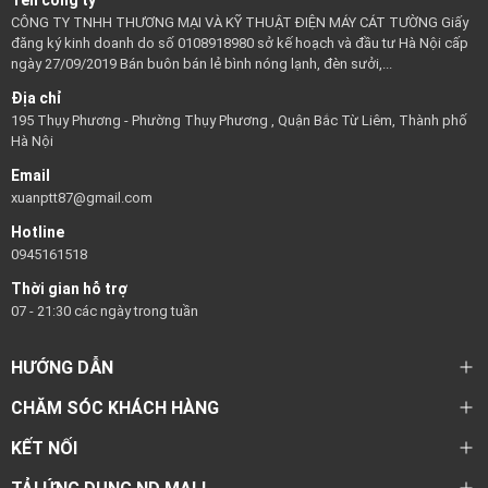
Tên công ty
CÔNG TY TNHH THƯƠNG MẠI VÀ KỸ THUẬT ĐIỆN MÁY CÁT TƯỜNG Giấy
đăng ký kinh doanh do số 0108918980 sở kế hoạch và đầu tư Hà Nội cấp
ngày 27/09/2019 Bán buôn bán lẻ bình nóng lạnh, đèn sưởi,...
Địa chỉ
195 Thụy Phương - Phường Thụy Phương , Quận Bắc Từ Liêm, Thành phố
Hà Nội
Email
xuanptt87@gmail.com
Hotline
0945161518
Thời gian hỗ trợ
07 - 21:30 các ngày trong tuần
HƯỚNG DẪN
CHĂM SÓC KHÁCH HÀNG
KẾT NỐI