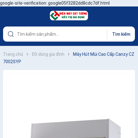
google-site-verification: google05f3282dd8cdc7df.html
Tìm kiếm
Trang chủ
Đồ dùng gia đình
Máy Hút Mùi Cao Cấp Canzy CZ
7002SYP