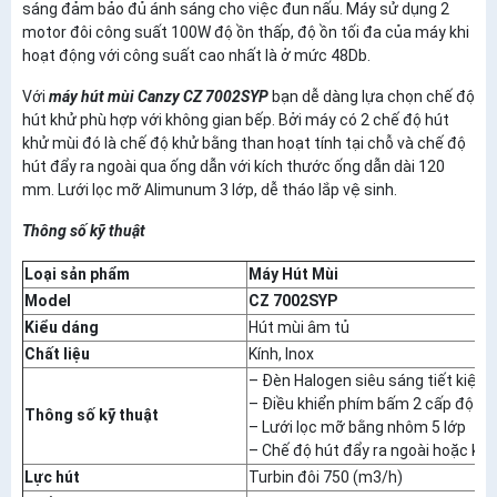
sáng đảm bảo đủ ánh sáng cho việc đun nấu. Máy sử dụng 2
motor đôi công suất 100W độ ồn thấp, độ ồn tối đa của máy khi
hoạt động với công suất cao nhất là ở mức 48Db.
Với
máy hút mùi
Canzy CZ 7002SYP
bạn dễ dàng lựa chọn chế độ
hút khử phù hợp với không gian bếp. Bởi máy có 2 chế độ hút
khử mùi đó là chế độ khử bằng than hoạt tính tại chỗ và chế độ
hút đẩy ra ngoài qua ống dẫn với kích thước ống dẫn dài 120
mm. Lưới lọc mỡ Alimunum 3 lớp, dễ tháo lắp vệ sinh.
Thông số kỹ thuật
Loại sản phẩm
Máy Hút Mùi
Model
CZ 7002SYP
Kiểu dáng
Hút mùi âm tủ
Chất liệu
Kính, Inox
– Đèn Halogen siêu sáng tiết kiệm
– Điều khiển phím bấm 2 cấp độ
Thông số kỹ thuật
– Lưới lọc mỡ bằng nhôm 5 lớp
– Chế độ hút đẩy ra ngoài hoặc khử
Lực hút
Turbin đôi 750 (m3/h)